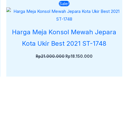
Harga
Harga
Sale!
aslinya
saat
adalah:
ini
Rp21.000.000.
adalah:
.
Rp18.150.000.
Harga Meja Konsol Mewah Jepara
Kota Ukir Best 2021 ST-1748
Rp
21.000.000
Rp
18.150.000