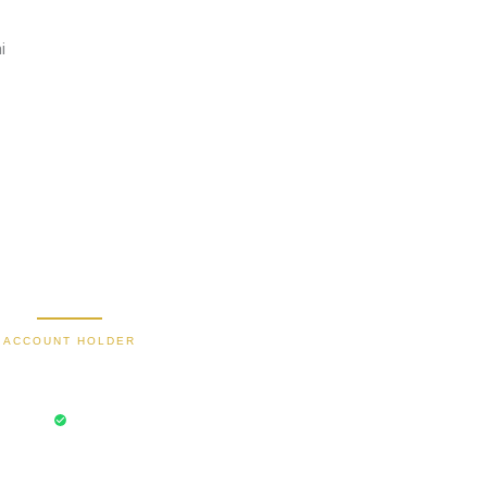
i
2470 1470 19
9000030257183
0488790615
588801012149532
Secure Bank Transfer
ACCOUNT HOLDER
Bayu Dima
aksi Aman
Rekening Terverifikasi