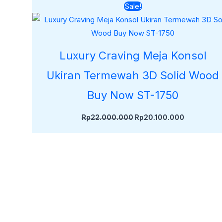
Harga
Harga
Sale!
aslinya
saat
adalah:
ini
Rp22.000.000.
adalah:
Rp20.100.
Luxury Craving Meja Konsol
Ukiran Termewah 3D Solid Wood
Buy Now ST-1750
Rp
22.000.000
Rp
20.100.000