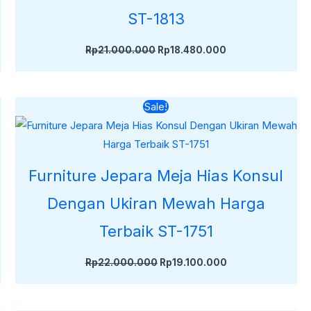
ST-1813
Rp
21.000.000
Rp
18.480.000
Harga
Harga
Sale!
aslinya
saat
adalah:
ini
Rp22.000.000.
adalah:
Rp19.100.000.
Furniture Jepara Meja Hias Konsul
Dengan Ukiran Mewah Harga
Terbaik ST-1751
Rp
22.000.000
Rp
19.100.000