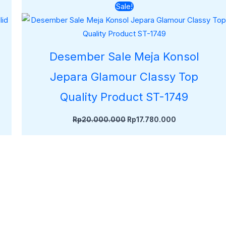
Harga
Harga
Sale!
aslinya
saat
adalah:
ini
Rp20.000.000.
adalah:
000.
Rp17.780.000
Desember Sale Meja Konsol
Jepara Glamour Classy Top
Quality Product ST-1749
Rp
20.000.000
Rp
17.780.000