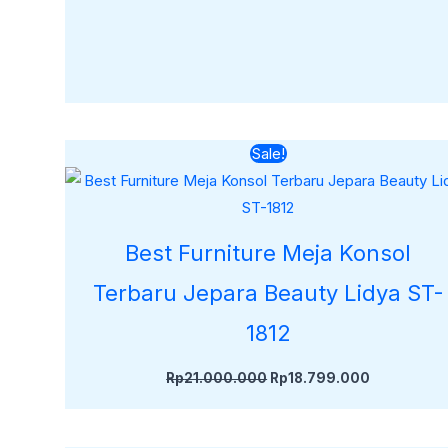
Harga
Harga
Sale!
aslinya
saat
adalah:
ini
Rp21.000.000.
adalah:
Rp18.799.
Best Furniture Meja Konsol
Terbaru Jepara Beauty Lidya ST-
1812
Rp
21.000.000
Rp
18.799.000