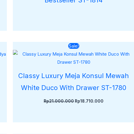
Harga
Harga
Sale!
aslinya
saat
adalah:
ini
Rp21.000.000.
adalah:
000.
Rp18.710.000.
Classy Luxury Meja Konsul Mewah
White Duco With Drawer ST-1780
Rp
21.000.000
Rp
18.710.000