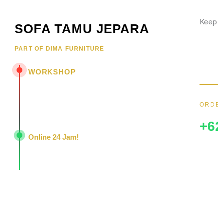
Keep
SOFA TAMU JEPARA
Wujud
PART OF DIMA FURNITURE
hubun
menar
WORKSHOP
Jl. Senopati - Mindahan RT 003 RW 003
Batealit - Jepara - Jawa Tengah
ORDE
Indonesia • 59461
+6
Online 24 Jam!
Konsultasi, pemesanan, dan layanan pelanggan
dengan respons cepat setiap hari.