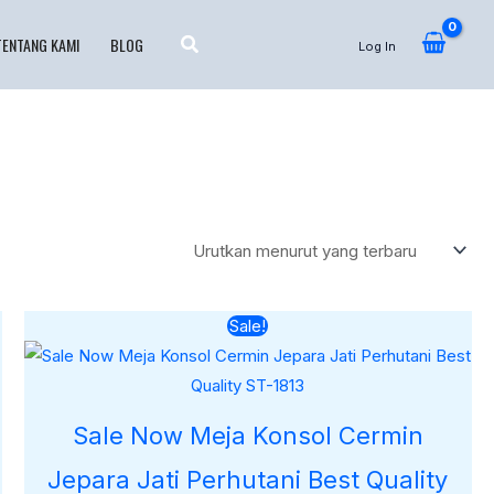
TENTANG KAMI
BLOG
Log In
Harga
Harga
Sale!
aslinya
saat
adalah:
ini
Rp21.000.000.
adalah:
Rp18.480.000.
Sale Now Meja Konsol Cermin
Jepara Jati Perhutani Best Quality