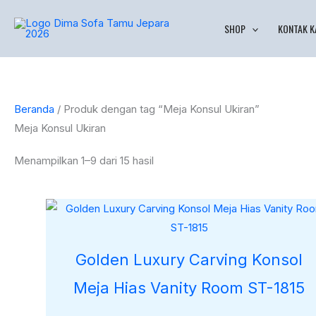
Lewati
Diurutkan
SHOP
KONTAK K
ke
menurut
konten
yang
terbaru
Beranda
/ Produk dengan tag “Meja Konsul Ukiran”
Meja Konsul Ukiran
Menampilkan 1–9 dari 15 hasil
Golden Luxury Carving Konsol
Meja Hias Vanity Room ST-1815