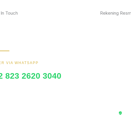
 In Touch
Rekening Resm
kan furniture impianmu sekarang juga,
BCA
gi kami sekarang dan dapatkan promo
ik.
MANDIRI
BNI
R VIA WHATSAPP
BRI
2 823 2620 3040
Trans