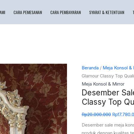
AMI
CARA PEMESANAN
CARA PEMBAYARAN
SYARAT & KETENTUAN
Kuantitas
Harga
Beranda
/
Meja Konsol & 
Desember
aslinya
Glamour Classy Top Quali
Sale
adalah:
Meja Konsol & Mirror
Desember Sale
Meja
Rp20.000.
Konsol
Classy Top Qu
Jepara
Rp
20.000.000
Rp
17.780.
Glamour
Classy
Desember sale meja konso
Top
produk dengan kualitas te