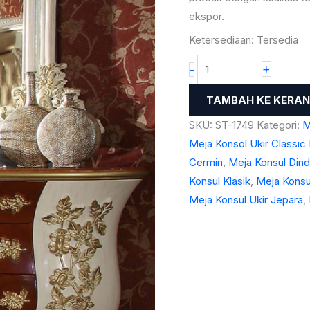
Quality
ekspor.
Product
Ketersediaan:
Tersedia
ST-
+
-
1749
TAMBAH KE KERA
SKU:
ST-1749
Kategori:
M
Meja Konsol Ukir Classic
Cermin
,
Meja Konsul Dind
Konsul Klasik
,
Meja Kons
Meja Konsul Ukir Jepara
,