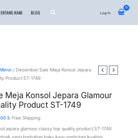
TENTANG KAMI
BLOG
Log In
Harga
Mirror
/ Desember Sale Meja Konsol Jepara
saat
ty Product ST-1749
ini
 Meja Konsol Jepara Glamour
000.
adalah:
Rp17.780.000.
ality Product ST-1749
000
& Free Shipping
l jepara glamour classy top quality product ST-1749
rbaik yang berbahan baku kayu perhutani kualitas