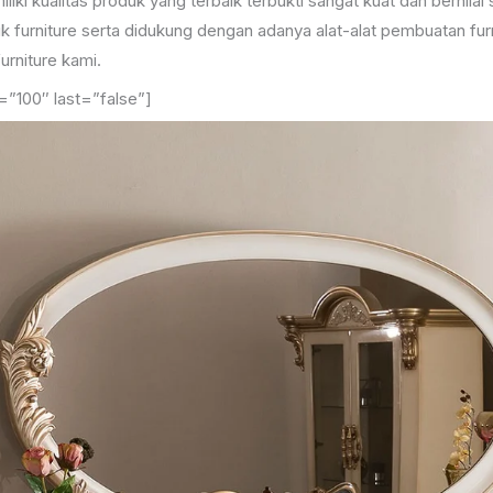
iki kualitas produk yang terbaik terbukti sangat kuat dan bernilai 
urniture serta didukung dengan adanya alat-alat pembuatan furn
urniture kami.
=”100″ last=”false”]