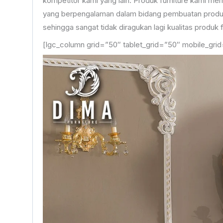
kompetitor kami yang lain. Produk furniture kami memil
yang berpengalaman dalam bidang pembuatan produk f
sehingga sangat tidak diragukan lagi kualitas produk f
[lgc_column grid=”50″ tablet_grid=”50″ mobile_grid