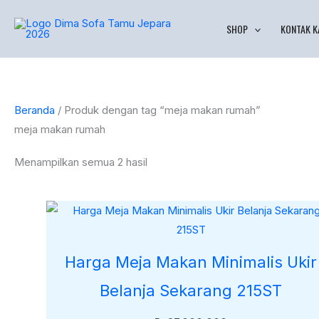
Lewati
Diurutkan
SHOP
KONTAK K
ke
menurut
konten
yang
terbaru
Beranda
/ Produk dengan tag “meja makan rumah”
meja makan rumah
Menampilkan semua 2 hasil
Harga Meja Makan Minimalis Ukir
Belanja Sekarang 215ST