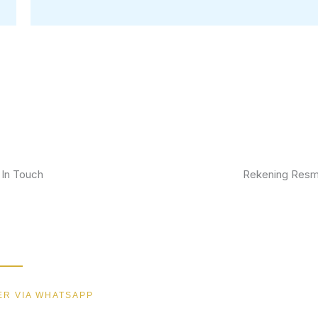
 In Touch
Rekening Resm
kan furniture impianmu sekarang juga,
BCA
gi kami sekarang dan dapatkan promo
ik.
MANDIRI
BNI
R VIA WHATSAPP
BRI