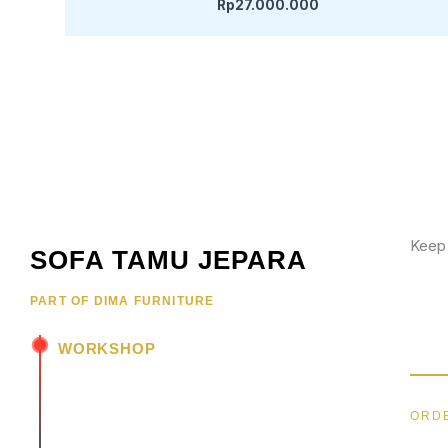
Rp
27.000.000
Keep
SOFA TAMU JEPARA
Wujud
PART OF DIMA FURNITURE
hubun
menar
WORKSHOP
Jl. Senopati - Mindahan RT 003 RW 003
Batealit - Jepara - Jawa Tengah
ORDE
Indonesia • 59461