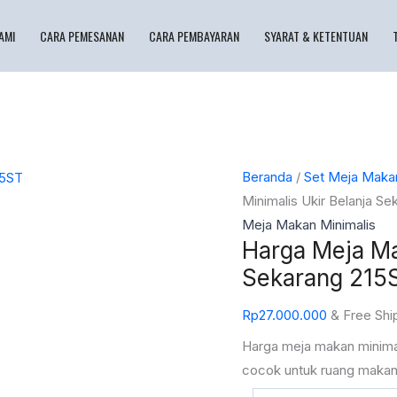
AMI
CARA PEMESANAN
CARA PEMBAYARAN
SYARAT & KETENTUAN
Kuantitas
Beranda
/
Set Meja Maka
Harga
Minimalis Ukir Belanja S
Meja
Meja Makan Minimalis
Harga Meja Ma
Makan
Minimalis
Sekarang 215
Ukir
Rp
27.000.000
& Free Shi
Belanja
Sekarang
Harga meja makan minimal
215ST
cocok untuk ruang makan 