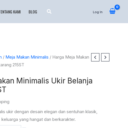
TENTANG KAMI
BLOG
Log In
n
/
Meja Makan Minimalis
/ Harga Meja Makan
ekarang 215ST
kan Minimalis Ukir Belanja
ST
pping
is ukir dengan desain elegan dan sentuhan klasik,
keluarga yang hangat dan berkarakter.