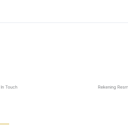
 In Touch
Rekening Resm
kan furniture impianmu sekarang juga,
BCA
gi kami sekarang dan dapatkan promo
ik.
MANDIRI
BNI