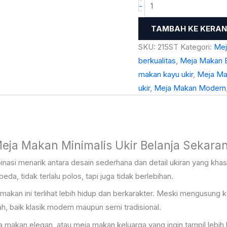
-
TAMBAH KE KERA
SKU:
215ST
Kategori:
Mej
berkualitas
,
Meja Makan 
makan kayu ukir
,
Meja Ma
ukir
,
Meja Makan Modern
eja Makan Minimalis Ukir Belanja Sekara
nasi menarik antara desain sederhana dan detail ukiran yang khas
, tidak terlalu polos, tapi juga tidak berlebihan.
akan ini terlihat lebih hidup dan berkarakter. Meski mengusung k
, baik klasik modern maupun semi tradisional.
 makan elegan, atau meja makan keluarga yang ingin tampil lebih