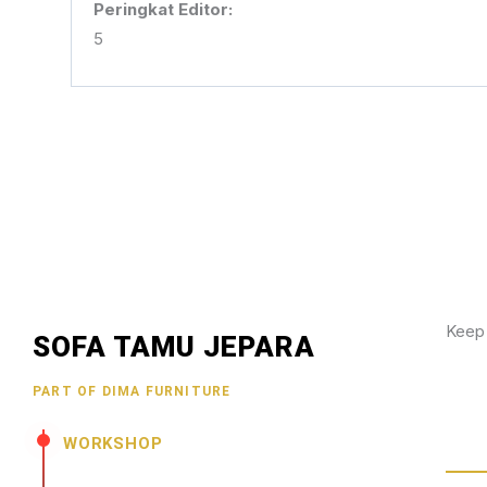
Peringkat Editor:
5
Keep
SOFA TAMU JEPARA
Wujud
PART OF DIMA FURNITURE
hubun
menar
WORKSHOP
Jl. Senopati - Mindahan RT 003 RW 003