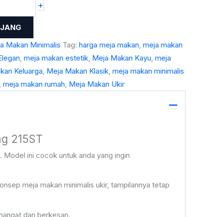
+
NJANG
a Makan Minimalis
Tag:
harga meja makan
,
meja makan
Elegan
,
meja makan estetik
,
Meja Makan Kayu
,
meja
kan Keluarga
,
Meja Makan Klasik
,
meja makan minimalis
,
meja makan rumah
,
Meja Makan Ukir
ng 215ST
. Model ini cocok untuk anda yang ingin
onsep meja makan minimalis ukir, tampilannya tetap
 hangat dan berkesan.