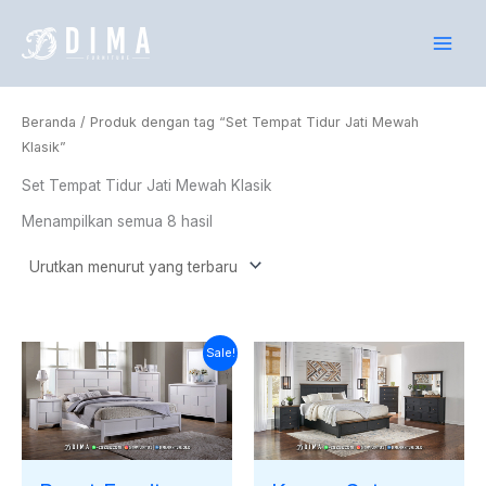
Diurutkan
Lewati
menurut
yang
ke
terbaru
konten
Beranda
/ Produk dengan tag “Set Tempat Tidur Jati Mewah
Klasik”
Set Tempat Tidur Jati Mewah Klasik
Menampilkan semua 8 hasil
Harga
Harga
Sale!
saat
aslinya
ini
adalah:
adalah:
Rp35.000.000.
Rp31.710.000.