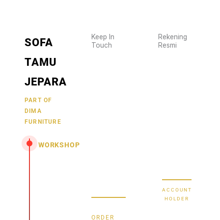
Keep In
Rekening
SOFA
Touch
Resmi
Wujudkan
2470
TAMU
furniture
1470
BCA
impianmu
JEPARA
19
sekarang
juga,
9000030257
PART OF
MANDIRI
DIMA
hubungi
0488790615
BNI
FURNITURE
kami
sekarang
58880101214953
BRI
WORKSHOP
dan
dapatkan
Secure Bank
Jl.
promo
Transfer
Senopati
menarik.
-
ACCOUNT
Mindahan
HOLDER
RT 003
Bayu
RW 003
ORDER