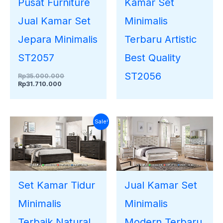
Kamar Set
Pusat Furniture
Minimalis
Jual Kamar Set
Terbaru Artistic
Jepara Minimalis
Best Quality
ST2057
ST2056
Rp
35.000.000
Rp
31.710.000
Harga
Harga
Sale!
saat
aslinya
ini
adalah:
adalah:
Rp35.000.000.
Rp32.450.000.
Set Kamar Tidur
Jual Kamar Set
Minimalis
Minimalis
Terbaik Natural
Modern Terbaru