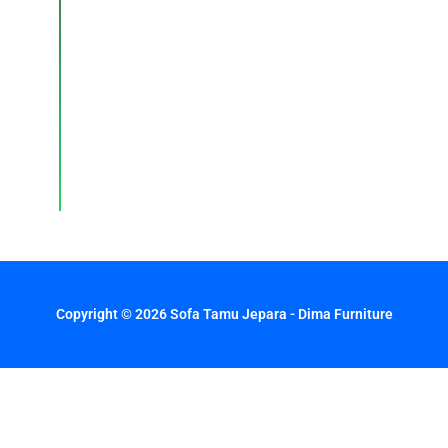
pemesanan,
dan
layanan
pelanggan
dengan
respons
cepat
setiap
hari.
Copyright © 2026 Sofa Tamu Jepara - Dima Furniture