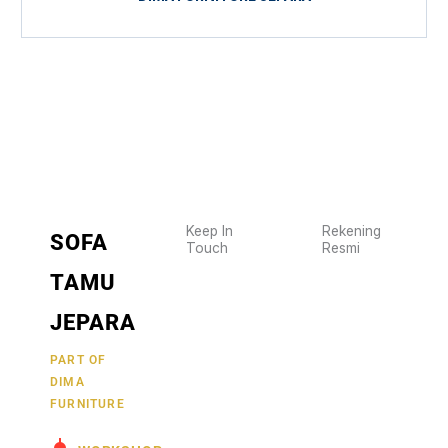
Keep In
Rekening
SOFA
Touch
Resmi
Wujudkan
2470
TAMU
furniture
1470
BCA
impianmu
JEPARA
19
sekarang
juga,
9000030257
PART OF
MANDIRI
DIMA
hubungi
0488790615
BNI
FURNITURE
kami
sekarang
58880101214953
BRI