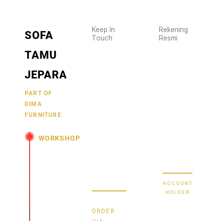
Keep In
Rekening
SOFA
Touch
Resmi
Wujudkan
2470
TAMU
furniture
1470
BCA
impianmu
JEPARA
19
sekarang
juga,
9000030257
PART OF
MANDIRI
DIMA
hubungi
0488790615
BNI
FURNITURE
kami
sekarang
58880101214953
BRI
WORKSHOP
dan
dapatkan
Secure Bank
Jl.
promo
Transfer
Senopati
menarik.
-
ACCOUNT
Mindahan
HOLDER
RT 003
Bayu
RW 003
ORDER