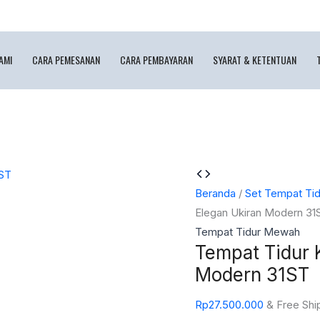
AMI
CARA PEMESANAN
CARA PEMBAYARAN
SYARAT & KETENTUAN
Kuantitas
Tempat
Beranda
/
Set Tempat Tid
Tidur
Elegan Ukiran Modern 31
Klasik
Tempat Tidur Mewah
Tempat Tidur 
Mewah
Elegan
Modern 31ST
Ukiran
Rp
27.500.000
& Free Shi
Modern