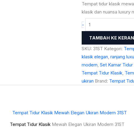
31ST
Tempat tidur klasik mew
klasik dan nuansa luxury 
-
TAMBAH KE KERA
SKU:
31ST
Kategori:
Temp
klasik elegan
,
ranjang lux
modern
,
Set Kamar Tidu
Tempat Tidur Klasik
,
Tem
ukiran
Brand:
Tempat Tid
Tempat Tidur Klasik
Mewah Elegan Ukiran Modern 31ST