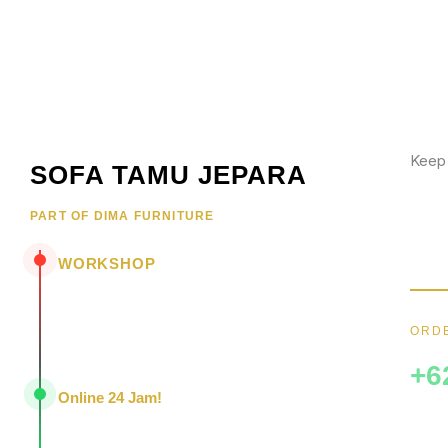
Keep
SOFA TAMU JEPARA
Wujud
PART OF DIMA FURNITURE
hubun
menar
WORKSHOP
Jl. Senopati - Mindahan RT 003 RW 003
Batealit - Jepara - Jawa Tengah
ORDE
Indonesia • 59461
+6
Online 24 Jam!
Konsultasi, pemesanan, dan layanan pelanggan