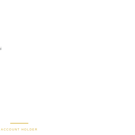
i
2470 1470 19
9000030257183
0488790615
588801012149532
Secure Bank Transfer
ACCOUNT HOLDER