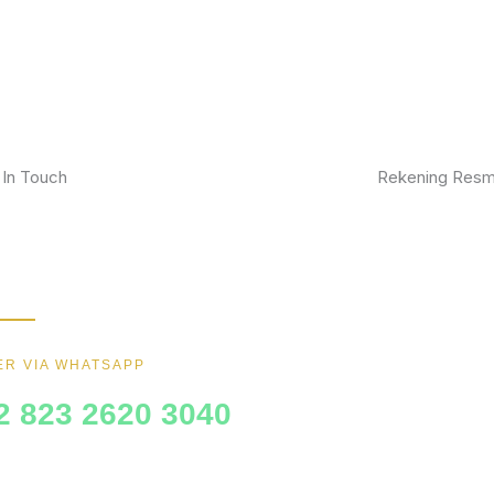
 In Touch
Rekening Resm
kan furniture impianmu sekarang juga,
BCA
gi kami sekarang dan dapatkan promo
ik.
MANDIRI
BNI
R VIA WHATSAPP
BRI
2 823 2620 3040