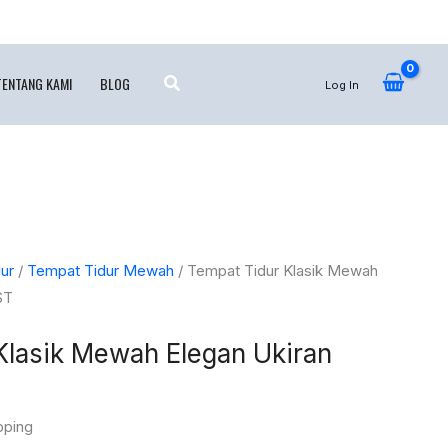
TENTANG KAMI
BLOG
Log In
ur
/
Tempat Tidur Mewah
/ Tempat Tidur Klasik Mewah
ST
Klasik Mewah Elegan Ukiran
pping