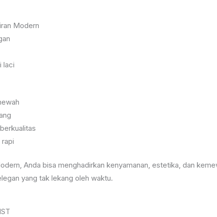
iran Modern
egan
 laci
 mewah
jang
erkualitas
 rapi
dern, Anda bisa menghadirkan kenyamanan, estetika, dan kemewa
legan yang tak lekang oleh waktu.
1ST