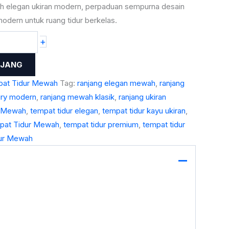
ah elegan ukiran modern, perpaduan sempurna desain
modern untuk ruang tidur berkelas.
+
NJANG
at Tidur Mewah
Tag:
ranjang elegan mewah
,
ranjang
ury modern
,
ranjang mewah klasik
,
ranjang ukiran
r Mewah
,
tempat tidur elegan
,
tempat tidur kayu ukiran
,
pat Tidur Mewah
,
tempat tidur premium
,
tempat tidur
ur Mewah