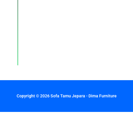
Konsultasi,
pemesanan,
dan
layanan
pelanggan
dengan
respons
cepat
setiap
hari.
Copyright © 2026 Sofa Tamu Jepara - Dima Furniture