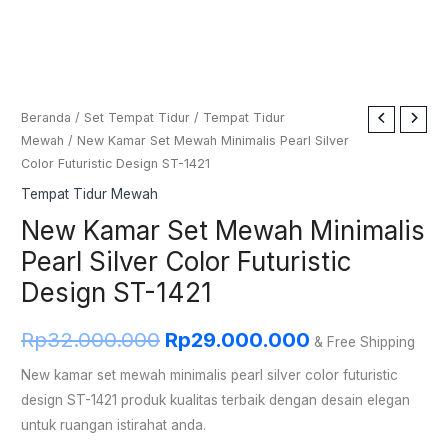
Kuantitas
Beranda
/
Set Tempat Tidur
/
Tempat Tidur
Harga
Harga
Mewah
/ New Kamar Set Mewah Minimalis Pearl Silver
New
aslinya
saat
Color Futuristic Design ST-1421
Kamar
Set
Tempat Tidur Mewah
adalah:
ini
Mewah
New Kamar Set Mewah Minimalis
Rp32.000.000.
adalah:
Minimalis
Pearl Silver Color Futuristic
Pearl
Rp29.000.00
Design ST-1421
Silver
Color
Rp
32.000.000
Rp
29.000.000
& Free Shipping
Futuristic
Design
New kamar set mewah minimalis pearl silver color futuristic
ST-
design ST-1421 produk kualitas terbaik dengan desain elegan
1421
untuk ruangan istirahat anda.