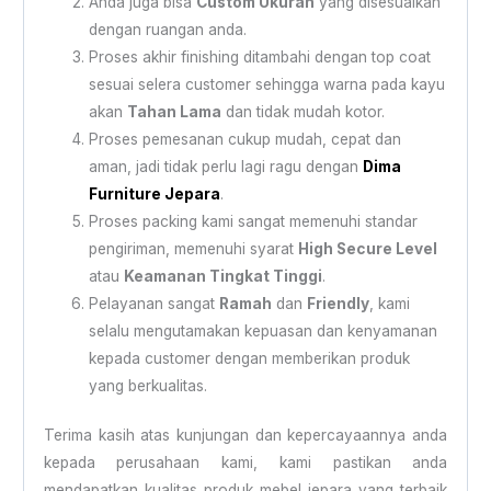
Anda juga bisa
Custom Ukuran
yang disesuaikan
dengan ruangan anda.
Proses akhir finishing ditambahi dengan top coat
sesuai selera customer sehingga warna pada kayu
akan
Tahan Lama
dan tidak mudah kotor.
Proses pemesanan cukup mudah, cepat dan
aman, jadi tidak perlu lagi ragu dengan
Dima
Furniture Jepara
.
Proses packing kami sangat memenuhi standar
pengiriman, memenuhi syarat
High Secure Level
atau
Keamanan Tingkat Tinggi
.
Pelayanan sangat
Ramah
dan
Friendly
, kami
selalu mengutamakan kepuasan dan kenyamanan
kepada customer dengan memberikan produk
yang berkualitas.
Terima kasih atas kunjungan dan kepercayaannya anda
kepada perusahaan kami, kami pastikan anda
mendapatkan kualitas produk mebel jepara yang terbaik