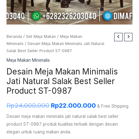
Kuantitas
Beranda
/
Set Meja Makan
/
Meja Makan
Harga
Harga
Minimalis
/ Desain Meja Makan Minimalis Jati Natural
Desain
aslinya
saat
Salak Best Seller Product ST-0987
Meja
Makan
Meja Makan Minimalis
adalah:
ini
Minimalis
Desain Meja Makan Minimalis
Rp24.000.000.
adalah:
Jati
Jati Natural Salak Best Seller
Natural
Rp22.000.000
Product ST-0987
Salak
Best
Rp
24.000.000
Rp
22.000.000
& Free Shipping
Seller
Product
Desain meja makan minimalis jati natural salak best seller
ST-
product ST-0987 produk kualitas terbaik dengan desain
0987
elegan untuk ruang makan anda.