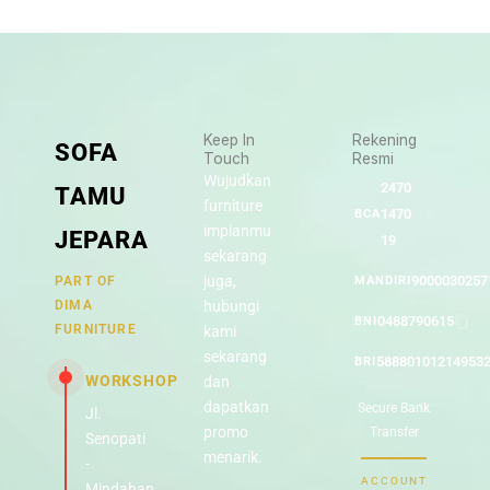
Keep In
Rekening
SOFA
Touch
Resmi
Wujudkan
2470
TAMU
furniture
1470
BCA
impianmu
JEPARA
19
sekarang
juga,
9000030257
PART OF
MANDIRI
DIMA
hubungi
0488790615
BNI
FURNITURE
kami
sekarang
58880101214953
BRI
WORKSHOP
dan
dapatkan
Secure Bank
Jl.
promo
Transfer
Senopati
menarik.
-
ACCOUNT
Mindahan