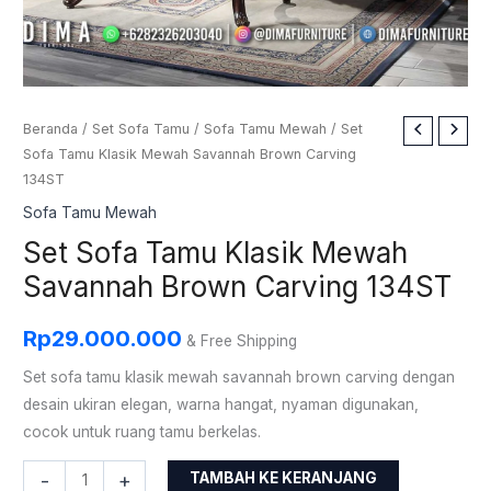
Kuantitas
Beranda
/
Set Sofa Tamu
/
Sofa Tamu Mewah
/ Set
Sofa Tamu Klasik Mewah Savannah Brown Carving
Set
134ST
Sofa
Tamu
Sofa Tamu Mewah
Klasik
Set Sofa Tamu Klasik Mewah
Mewah
Savannah Brown Carving 134ST
Savannah
Brown
Rp
29.000.000
& Free Shipping
Carving
134ST
Set sofa tamu klasik mewah savannah brown carving dengan
desain ukiran elegan, warna hangat, nyaman digunakan,
cocok untuk ruang tamu berkelas.
-
+
TAMBAH KE KERANJANG