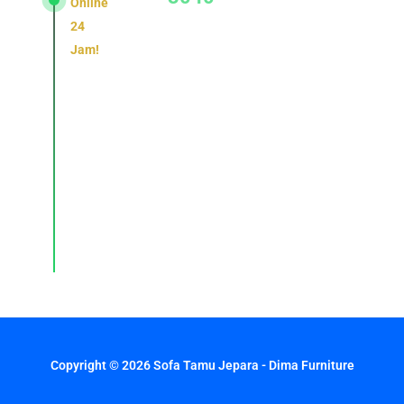
Online
24
Jam!
Konsultasi,
pemesanan,
dan
layanan
pelanggan
dengan
respons
cepat
setiap
hari.
Copyright © 2026 Sofa Tamu Jepara - Dima Furniture