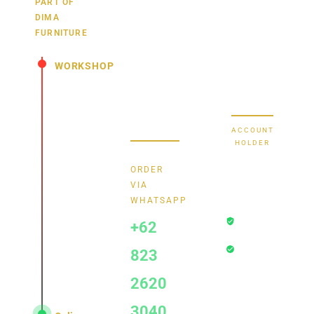
juga,
9000030257
PART OF
MANDIRI
DIMA
hubungi
0488790615
BNI
FURNITURE
kami
sekarang
58880101214953
BRI
WORKSHOP
dan
dapatkan
Secure Bank
Jl.
promo
Transfer
Senopati
menarik.
-
ACCOUNT
Mindahan
HOLDER
RT 003
Bayu
RW 003
ORDER
Batealit
Dima
VIA
-
WHATSAPP
Transaksi
Jepara
+62
Aman
- Jawa
Rekening
Tengah
823
Terverifikasi
Indonesia
• 59461
2620
3040