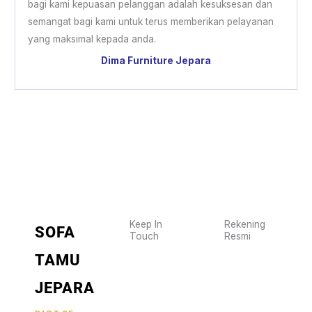
bagi kami kepuasan pelanggan adalah kesuksesan dan
semangat bagi kami untuk terus memberikan pelayanan
yang maksimal kepada anda.
Dima Furniture Jepara
Keep In
Rekening
SOFA
Touch
Resmi
Wujudkan
2470
TAMU
furniture
1470
BCA
impianmu
JEPARA
19
sekarang