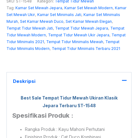
SKU:
ST-1548
Kategori:
Tempat Tidur Mewah
Tag:
Kamar Set Mewah Jepara
,
Kamar Set Mewah Modern
,
Kamar
Set Mewah Ukir
,
Kamar Set Minimalis Jati
,
Kamar Set Minimalis
Murah
,
Set Kamar Mewah Duco
,
Set Kamar Mewah Elegan
,
Tempat Tidur Mewah Jati
,
Tempat Tidur Mewah Jepara
,
Tempat
Tidur Mewah Modern
,
Tempat Tidur Mewah Ukir Jepara
,
Tempat
Tidur Minimalis 2021
,
Tempat Tidur Minimalis Mewah
,
Tempat
Tidur Minimalis Modern
,
Tempat Tidur Minimalis Terbaru 2021
Deskripsi
Best Sale
Tempat Tidur Mewah Ukiran
Klasik
Jepara Terbaru ST-1548
Spesifikasi Produk :
Rangka Produk : Kayu Mahoni Perhutani
Finishing Produk : Cat Duco Kombinasi