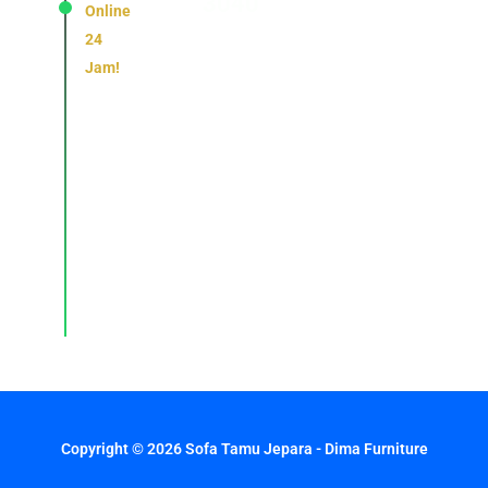
3040
Online
24
Jam!
Konsultasi,
pemesanan,
dan
layanan
pelanggan
dengan
respons
cepat
setiap
hari.
Copyright © 2026 Sofa Tamu Jepara - Dima Furniture