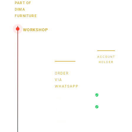
juga,
9000030257
PART OF
MANDIRI
DIMA
hubungi
0488790615
BNI
FURNITURE
kami
sekarang
58880101214953
BRI
WORKSHOP
dan
dapatkan
Secure Bank
Jl.
promo
Transfer
Senopati
menarik.
-
ACCOUNT
Mindahan
HOLDER
RT 003
Bayu
RW 003
ORDER
Batealit
Dima
VIA
-
WHATSAPP
Transaksi
Jepara
+62
Aman
- Jawa
Rekening
Tengah
823
Terverifikasi
Indonesia
• 59461
2620