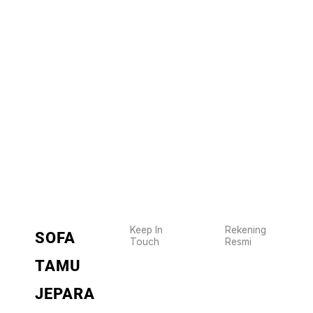
Nama
*
Email
*
Keep In
Rekening
SOFA
Touch
Resmi
Wujudkan
2470
TAMU
furniture
1470
BCA
impianmu
JEPARA
19
sekarang