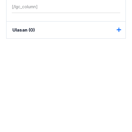
[/lgc_column]
Ulasan (0)
Belum ada ulasan.
Jadilah yang pertama memberikan
ulasan “Best Sale Tempat Tidur
Mewah Ukiran Klasik Jepara Terbaru
ST-1548”
Alamat email Anda tidak akan dipublikasikan.
Ruas
yang wajib ditandai
*
Rating Anda
*
Ulasan Anda
*