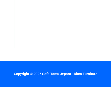
dan
layanan
pelanggan
dengan
respons
cepat
setiap
hari.
Copyright © 2026 Sofa Tamu Jepara - Dima Furniture