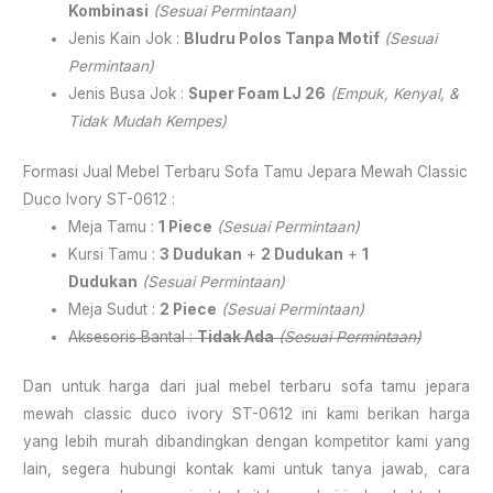
Kombinasi
(Sesuai Permintaan)
Jenis Kain Jok :
Bludru Polos Tanpa Motif
(Sesuai
Permintaan)
Jenis Busa Jok :
Super Foam LJ 26
(Empuk, Kenyal, &
Tidak Mudah Kempes)
Formasi Jual Mebel Terbaru Sofa Tamu Jepara Mewah Classic
Duco Ivory ST-0612 :
Meja Tamu :
1 Piece
(Sesuai Permintaan)
Kursi Tamu :
3 Dudukan
+
2 Dudukan
+
1
Dudukan
(Sesuai Permintaan)
Meja Sudut :
2 Piece
(Sesuai Permintaan)
Aksesoris Bantal :
Tidak Ada
(Sesuai Permintaan)
Dan untuk harga dari jual mebel terbaru sofa tamu jepara
mewah classic duco ivory ST-0612 ini kami berikan harga
yang lebih murah dibandingkan dengan kompetitor kami yang
lain, segera hubungi kontak kami untuk tanya jawab, cara