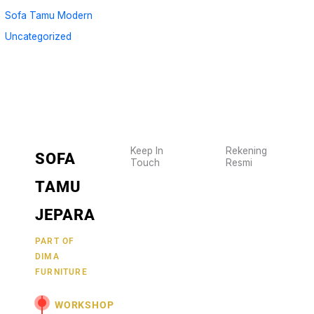
Sofa Tamu Modern
Uncategorized
Keep In
Rekening
SOFA
Touch
Resmi
Wujudkan
2470
TAMU
furniture
1470
BCA
impianmu
JEPARA
19
sekarang
juga,
9000030257
PART OF
MANDIRI
DIMA
hubungi
0488790615
BNI
FURNITURE
kami
sekarang
58880101214953
BRI
WORKSHOP
dan