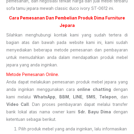
pemesanan, dan negosiasi terkait harga dari jual mebel terbaru
sofa tamu jepara mewah classic duco ivory ST-0612 ini.
Cara Pemesanan Dan Pembelian Produk Dima Furniture
Jepara
Silahkan menghubungi kontak kami yang sudah tertera di
bagian atas dan bawah pada website kami ini, kami sudah
menyediakan beberapa metode pemesanan dan pembayaran
untuk memudahkan anda dalam mendapatkan produk mebel
jepara yang anda inginkan.
Metode Pemesanan Online.
Anda dapat melakukan pemesanan produk mebel jepara yang
anda inginkan menggunakan cara
online chatting
dengan
kami melalui
WhatsApp
,
BBM
,
LINE
,
SMS
,
Telepon
, dan
Video Call
. Dan proses pembayaran dapat melalui transfer
bank lokal atas nama owner kami
Sdr. Bayu Dima
dengan
ketentuan sebagai berikut.
Pilih produk mebel yang anda inginkan, lalu informasikan