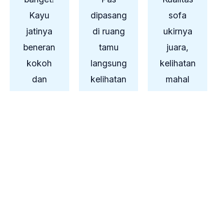
t
t
t
Kayu
o
dipasang
o
sofa
o
f
f
f
jatinya
di ruang
ukirnya
5
5
5
beneran
tamu
juara,
kokoh
langsung
kelihatan
dan
kelihatan
mahal
ukirannya
mewah.
padahal
halus.
Busanya
harganya
Pengirima
empuk
masuk
n ke
terus
akal.
Jakarta
kainnya
Recomen
juga
rapi. Puas
ded
aman
banget!
seller!
sentosa.
MAYA -
DENI -