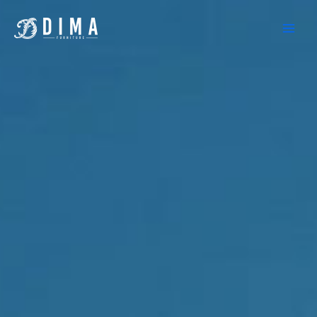
Lewati
ke
konten