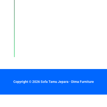
Konsultasi,
pemesanan,
dan
layanan
pelanggan
dengan
respons
cepat
setiap
hari.
Copyright © 2026 Sofa Tamu Jepara - Dima Furniture