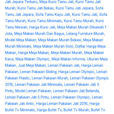
Murah
Terbaru
Ukiran
Jepara
Finishing
Natural
ST-
0127