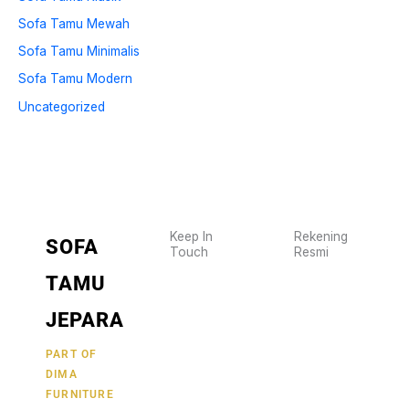
Sofa Tamu Mewah
Sofa Tamu Minimalis
Sofa Tamu Modern
Uncategorized
Keep In
Rekening
SOFA
Touch
Resmi
Wujudkan
2470
TAMU
furniture
1470
BCA
impianmu
JEPARA
19
sekarang
juga,
9000030257
PART OF
MANDIRI
DIMA
hubungi
0488790615
BNI
FURNITURE
kami