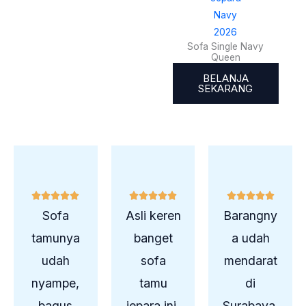
Modern
Sofa Single Navy
Queen
BELANJA
SEKARANG
R
R
R















a
a
a
Sofa
Asli keren
Barangny
t
t
t
tamunya
banget
a udah
e
e
e
udah
sofa
mendarat
d
d
d
5
5
5
nyampe,
tamu
di
o
o
o
bagus
jepara ini.
Surabaya.