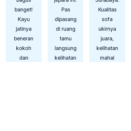
u
u
u
banget!
Pas
Kualitas
t
t
t
Kayu
o
dipasang
o
sofa
o
f
f
f
jatinya
di ruang
ukirnya
5
5
5
beneran
tamu
juara,
kokoh
langsung
kelihatan
dan
kelihatan
mahal
ukirannya
mewah.
padahal
halus.
Busanya
harganya
Pengirima
empuk
masuk
n ke
terus
akal.
Jakarta
kainnya
Recomen
juga
rapi. Puas
ded
aman
banget!
seller!