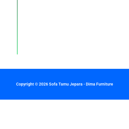
dan
layanan
pelanggan
dengan
respons
cepat
setiap
hari.
Copyright © 2026 Sofa Tamu Jepara - Dima Furniture