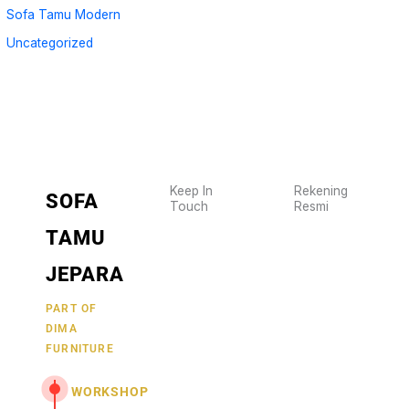
Sofa Tamu Modern
Uncategorized
Keep In
Rekening
SOFA
Touch
Resmi
Wujudkan
2470
TAMU
furniture
1470
BCA
impianmu
JEPARA
19
sekarang
juga,
9000030257
PART OF
MANDIRI
DIMA
hubungi
0488790615
BNI
FURNITURE
kami
sekarang
58880101214953
BRI
WORKSHOP
dan