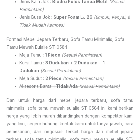
Jenis Kain Jok :
Bludru Polos Tanpa Motif
(Sesuai
Permintaan)
Jenis Busa Jok :
Super Foam LJ 26
(Empuk, Kenyal, &
Tidak Mudah Kempes)
Formasi Mebel Jepara Terbaru, Sofa Tamu Minimalis, Sofa
Tamu Mewah Eulalie ST-0584 :
Meja Tamu :
1 Piece
(Sesuai Permintaan)
Kursi Tamu :
3 Dudukan
+
2 Dudukan
+
1
Dudukan
(Sesuai Permintaan)
Meja Sudut :
2 Piece
(Sesuai Permintaan)
Aksesoris Bantal :
Tidak Ada
(Sesuai Permintaan)
Dan untuk harga dari mebel jepara terbaru, sofa tamu
minimalis, sofa tamu mewah eulalie ST-0584 ini kami berikan
harga yang lebih murah dibandingkan dengan kompetitor kami
yang lain, segera hubungi kontak kami untuk tanya jawab, cara
pemesanan, dan negosiasi terkait harga dari mebel jepara
terbaru, sofa tamu minimalis, sofa tamu mewah eulalie ST-