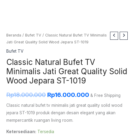
Kuantitas
Beranda
/
Bufet TV
/ Classic Natural Bufet TV Minimalis
Harga
Harga
Jati Great Quality Solid Wood Jepara ST-1019
Classic
aslinya
saat
Natural
Bufet TV
Bufet
adalah:
ini
Classic Natural Bufet TV
TV
Minimalis Jati Great Quality Solid
Rp18.000.000.
adalah:
Minimalis
Wood Jepara ST-1019
Jati
Rp16.000.000.
Great
Rp
18.000.000
Rp
16.000.000
Quality
& Free Shipping
Solid
Classic natural bufet tv minimalis jati great quality solid wood
Wood
jepara ST-1019 produk dengan desain elegant yang akan
Jepara
mempercantik ruangan living room.
ST-
Ketersediaan:
Tersedia
1019