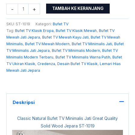
-
+
TAMBAH KE KERANJANG
SKU:
ST-1019
Kategori:
Bufet TV
Tag:
Bufet TV Klasik Eropa
,
Bufet TV Klasik Mewah
,
Bufet TV
Mewah Jati Jepara
,
Bufet TV Mewah Kayu Jati
,
Bufet TV Mewah
Minimalis
,
Bufet TV Mewah Modern
,
Bufet TV Minimalis Jati
,
Bufet
TV Minimalis Jati Jepara
,
Bufet TV Minimalis Modern
,
Bufet TV
Minimalis Modern Terbaru
,
Bufet TV Minimalis Warna Putih
,
Bufet
TV Ukiran Klasik
,
Credenza
,
Desain Bufet TV Klasik
,
Lemari Hias
Mewah Jati Jepara
Deskripsi
Classic Natural
Bufet TV Minimalis Jati
Great Quality
Solid Wood Jepara ST-1019