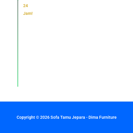
24
Jam!
Konsultasi,
pemesanan,
dan
layanan
pelanggan
dengan
respons
cepat
setiap
hari.
Copyright © 2026 Sofa Tamu Jepara - Dima Furniture