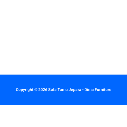
pemesanan,
dan
layanan
pelanggan
dengan
respons
cepat
setiap
hari.
Copyright © 2026 Sofa Tamu Jepara - Dima Furniture