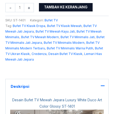
-
+
TAMBAH KE KERANJANG
SKU:
ST-1401
Kategori:
Bufet TV
Tag:
Bufet TV Klasik Eropa
,
Bufet TV Klasik Mewah
,
Bufet TV
Mewah Jati Jepara
,
Bufet TV Mewah Kayu Jati
,
Bufet TV Mewah
Minimalis
,
Bufet TV Mewah Modern
,
Bufet TV Minimalis Jati
,
Bufet
TV Minimalis Jati Jepara
,
Bufet TV Minimalis Modern
,
Bufet TV
Minimalis Modern Terbaru
,
Bufet TV Minimalis Warna Putih
,
Bufet
TV Ukiran Klasik
,
Credenza
,
Desain Bufet TV Klasik
,
Lemari Hias
Mewah Jati Jepara
Deskripsi
Desain
Bufet TV Mewah Jepara
Luxury White Duco Art
Color Glossy ST-1401