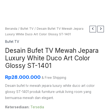
Kuantitas
Beranda
/
Bufet TV
/ Desain Bufet TV Mewah Jepara
Luxury White Duco Art Color Glossy ST-1401
Desain
Bufet
Bufet TV
TV
Desain Bufet TV Mewah Jepara
Mewah
Luxury White Duco Art Color
Jepara
Glossy ST-1401
Luxury
White
Rp
28.000.000
Duco
& Free Shipping
Art
Desain bufet tv mewah jepara luxury white duco art color
Color
glossy ST-1401 produk furniture untuk living room yang
Glossy
bernuansa mewah dan elegant.
ST-
Ketersediaan:
Tersedia
1401