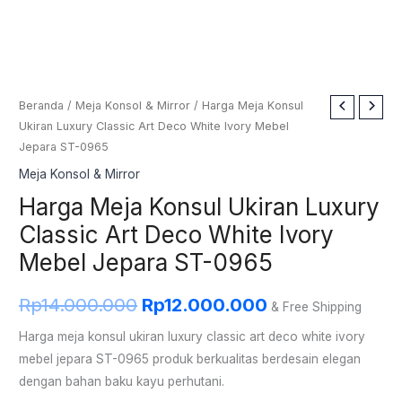
Kuantitas
Beranda
/
Meja Konsol & Mirror
/ Harga Meja Konsul
Harga
Harga
Ukiran Luxury Classic Art Deco White Ivory Mebel
Harga
aslinya
saat
Jepara ST-0965
Meja
Konsul
Meja Konsol & Mirror
adalah:
ini
Ukiran
Harga Meja Konsul Ukiran Luxury
Rp14.000.000.
adalah:
Luxury
Classic Art Deco White Ivory
Classic
Rp12.000.000.
Mebel Jepara ST-0965
Art
Deco
Rp
14.000.000
Rp
12.000.000
& Free Shipping
White
Ivory
Harga meja konsul ukiran luxury classic art deco white ivory
Mebel
mebel jepara ST-0965 produk berkualitas berdesain elegan
Jepara
dengan bahan baku kayu perhutani.
ST-