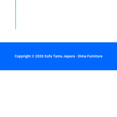
dengan
respons
cepat
setiap
hari.
Copyright © 2026 Sofa Tamu Jepara - Dima Furniture