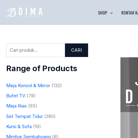
Lewati
P
SHOP
KONTAK K
ke
e
konten
n
c
a
CARI
r
i
Range of Products
a
n
Meja Konsol & Mirror
(132)
u
Bufet TV
(78)
n
t
Meja Rias
(65)
u
Set Tempat Tidur
(280)
k
Kursi & Sofa
(19)
:
Mimbar Sembahyang
(8)