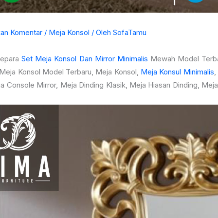
kan Komentar
/
Meja Konsol
/ Oleh
SofaTamu
Jepara
Set Meja Konsol Dan Mirror Minimalis
Mewah Model Terbar
 Meja Konsol Model Terbaru, Meja Konsol,
Meja Konsul Minimalis
,
ja Console Mirror, Meja Dinding Klasik, Meja Hiasan Dinding, Me