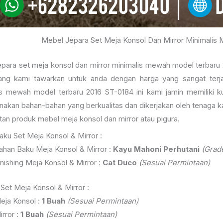
Mebel Jepara Set Meja Konsol Dan Mirror Minimalis
para set meja konsol dan mirror minimalis mewah model terbaru 2
yang kami tawarkan untuk anda dengan harga yang sangat terj
is mewah model terbaru 2016 ST-0184 ini kami jamin memiliki 
akan bahan-bahan yang berkualitas dan dikerjakan oleh tenaga 
an produk mebel meja konsol dan mirror atau pigura.
ku Set Meja Konsol & Mirror :
ahan Baku Meja Konsol & Mirror :
Kayu Mahoni Perhutani
(Grad
inishing Meja Konsol & Mirror :
Cat Duco
(Sesuai Permintaan)
Set Meja Konsol & Mirror :
eja Konsol :
1 Buah
(Sesuai Permintaan)
irror :
1 Buah
(Sesuai Permintaan)