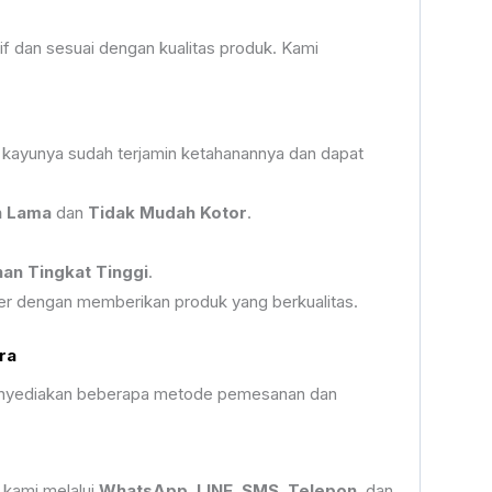
if dan sesuai dengan kualitas produk. Kami
 kayunya sudah terjamin ketahanannya dan dapat
n Lama
dan
Tidak Mudah Kotor
.
an Tingkat Tinggi
.
r dengan memberikan produk yang berkualitas.
ra
 menyediakan beberapa metode pemesanan dan
 kami melalui
WhatsApp
,
LINE
,
SMS
,
Telepon
, dan