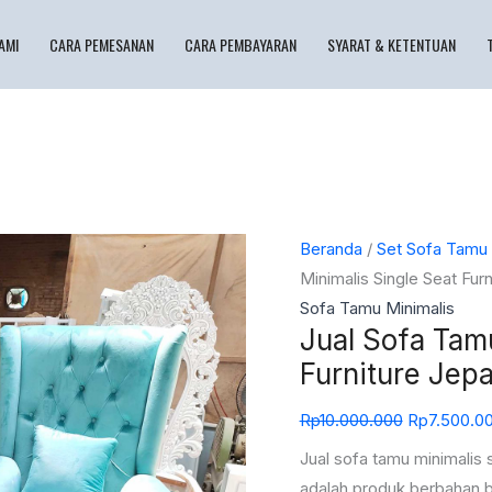
AMI
CARA PEMESANAN
CARA PEMBAYARAN
SYARAT & KETENTUAN
Kuantitas
Harga
Beranda
/
Set Sofa Tamu
Jual
aslinya
Minimalis Single Seat Fur
Sofa
adalah:
Sofa Tamu Minimalis
Jual Sofa Tam
Tamu
Rp10.000.0
Minimalis
Furniture Jep
Single
Rp
10.000.000
Rp
7.500.0
Seat
Furniture
Jual sofa tamu minimalis 
Jepara
adalah produk berbahan b