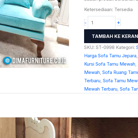
Elegant
Ketersediaan:
Tersedia
Luxury
+
-
ST-
0998
TAMBAH KE KERA
SKU:
ST-0998
Kategori:
Harga Sofa Tamu Jepara
Kursi Sofa Tamu Mewah
,
Mewah
,
Sofa Ruang Tam
Terbaru
,
Sofa Tamu Mew
Mewah Terbaru
,
Sofa Tam