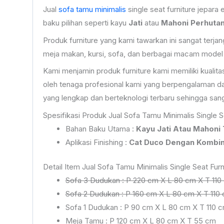
Jual
sofa tamu minimalis
single seat furniture jepar
baku pilihan seperti kayu
Jati
atau
Mahoni Perhutan
Produk furniture yang kami tawarkan ini sangat terj
meja makan, kursi, sofa, dan berbagai macam model p
Kami menjamin produk furniture kami memiliki kuali
oleh tenaga profesional kami yang berpengalaman da
yang lengkap dan berteknologi terbaru sehingga sangat
Spesifikasi Produk Jual Sofa Tamu Minimalis Single S
Bahan Baku Utama :
Kayu Jati Atau Mahoni
Aplikasi Finishing :
Cat Duco Dengan Kombin
Detail Item Jual Sofa Tamu Minimalis Single Seat Fur
Sofa 3 Dudukan : P 220 cm X L 80 cm X T 110
Sofa 2 Dudukan : P 160 cm X L 80 cm X T 110
Sofa 1 Dudukan : P 90 cm X L 80 cm X T 110 
Meja Tamu : P 120 cm X L 80 cm X T 55 cm