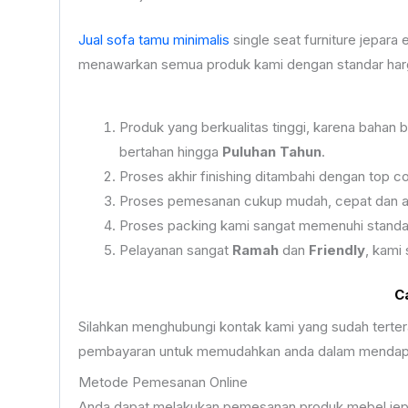
Jual sofa tamu minimalis
single seat furniture jepara
menawarkan semua produk kami dengan standar harga 
Produk yang berkualitas tinggi, karena bahan
bertahan hingga
Puluhan Tahun
.
Proses akhir finishing ditambahi dengan top 
Proses pemesanan cukup mudah, cepat dan ama
Proses packing kami sangat memenuhi standa
Pelayanan sangat
Ramah
dan
Friendly
, kami
C
Silahkan menghubungi kontak kami yang sudah terte
pembayaran untuk memudahkan anda dalam mendapat
Metode Pemesanan Online
Anda dapat melakukan pemesanan produk mebel jepar