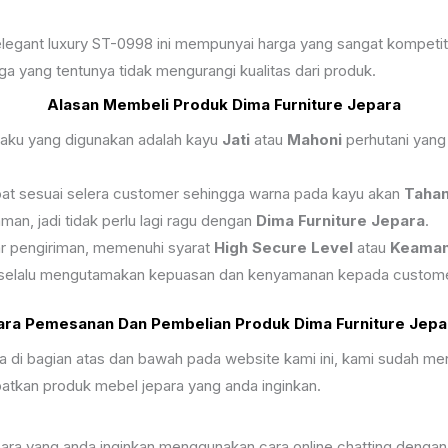
 elegant luxury ST-0998 ini mempunyai harga yang sangat kompetit
yang tentunya tidak mengurangi kualitas dari produk.
Alasan Membeli Produk Dima Furniture Jepara
 baku yang digunakan adalah kayu
Jati
atau
Mahoni
perhutani yang
coat sesuai selera customer sehingga warna pada kayu akan
Taha
n, jadi tidak perlu lagi ragu dengan
Dima Furniture Jepara
.
r pengiriman, memenuhi syarat
High Secure Level
atau
Keaman
 selalu mengutamakan kepuasan dan kenyamanan kepada custome
ara Pemesanan Dan Pembelian Produk Dima Furniture Jepa
ra di bagian atas dan bawah pada website kami ini, kami sudah
kan produk mebel jepara yang anda inginkan.
a yang anda inginkan menggunakan cara online chatting dengan