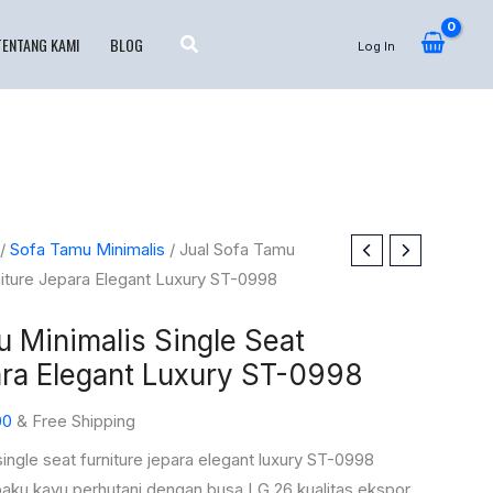
TENTANG KAMI
BLOG
Log In
Harga
/
Sofa Tamu Minimalis
/ Jual Sofa Tamu
saat
niture Jepara Elegant Luxury ST-0998
ini
u Minimalis Single Seat
00.
adalah:
Rp7.500.000.
ara Elegant Luxury ST-0998
00
& Free Shipping
single seat furniture jepara elegant luxury ST-0998
aku kayu perhutani dengan busa LG 26 kualitas ekspor.