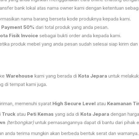
ansfer bank lokal atas nama owner kami dengan ketentuan sebagai
informasikan nama barang berseta kode produknya kepada kami.
 Payment 50%
dari total produk yang anda pesan.
ota Fisik Invoice
sebagai bukti order anda kepada kami.
tika produk mebel yang anda pesan sudah selesai siap kirim dan 
 ke
Warehouse
kami yang berada di
Kota Jepara
untuk melakuk
 di tempat kami juga.
iriman, memenuhi syarat
High Secure Level
atau
Keamanan Tin
i Truck
atau
Peti Kemas
yang ada di
Kota Jepara
dengan harga 
wn
(terbongkar)
untuk pemasangannya dapat di bantu dari pihak e
 akan anda terima mungkin akan berbeda bentuk serat dan warnanya.