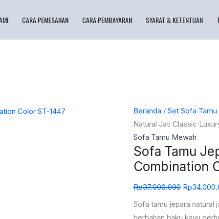
AMI
CARA PEMESANAN
CARA PEMBAYARAN
SYARAT & KETENTUAN
Kuantitas
Harga
Beranda
/
Set Sofa Tamu
Sofa
aslinya
Natural Jati Classic Lux
Tamu
adalah:
Sofa Tamu Mewah
Sofa Tamu Jep
Jepara
Rp37.000.
Natural
Combination C
Jati
Rp
37.000.000
Rp
34.000.
Classic
Luxury
Sofa tamu jepara natural 
Combination
berbahan baku kayu perhu