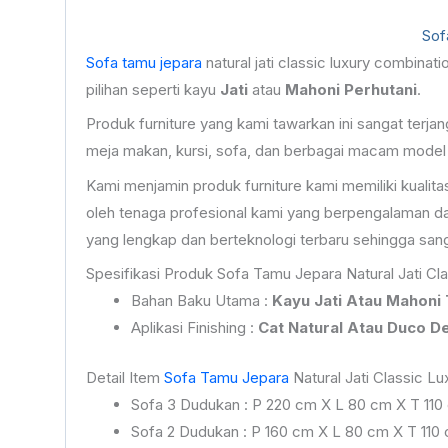
Sof
Sofa tamu jepara
natural jati classic luxury combin
pilihan seperti kayu
Jati
atau
Mahoni Perhutani
.
Produk furniture yang kami tawarkan ini sangat terj
meja makan, kursi, sofa, dan berbagai macam model p
Kami menjamin produk furniture kami memiliki kuali
oleh tenaga profesional kami yang berpengalaman da
yang lengkap dan berteknologi terbaru sehingga sangat
Spesifikasi Produk Sofa Tamu Jepara Natural Jati Cl
Bahan Baku Utama :
Kayu Jati Atau Mahoni
Aplikasi Finishing :
Cat Natural Atau Duco D
Detail Item
Sofa Tamu Jepara
Natural Jati Classic L
Sofa 3 Dudukan : P 220 cm X L 80 cm X T 110
Sofa 2 Dudukan : P 160 cm X L 80 cm X T 110