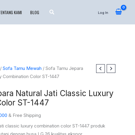
TENTANG KAMI
BLOG
Log In
Harga
/
Sofa Tamu Mewah
/ Sofa Tamu Jepara
saat
ury Combination Color ST-1447
ini
ara Natural Jati Classic Luxury
000.
adalah:
Rp34.000.000.
olor ST-1447
000
& Free Shipping
jati classic luxury combination color ST-1447 produk
tani dengan busa LG 26 kualitas ekspor.