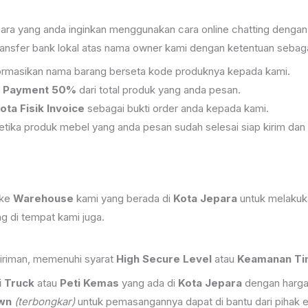
a yang anda inginkan menggunakan cara online chatting dengan
ansfer bank lokal atas nama owner kami dengan ketentuan sebagai
informasikan nama barang berseta kode produknya kepada kami.
 Payment 50%
dari total produk yang anda pesan.
ota Fisik Invoice
sebagai bukti order anda kepada kami.
tika produk mebel yang anda pesan sudah selesai siap kirim dan 
 ke
Warehouse
kami yang berada di
Kota Jepara
untuk melakuk
 di tempat kami juga.
iriman, memenuhi syarat
High Secure Level
atau
Keamanan Tin
i Truck
atau
Peti Kemas
yang ada di
Kota Jepara
dengan harga 
wn
(terbongkar)
untuk pemasangannya dapat di bantu dari pihak e