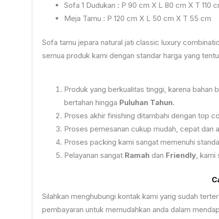
Sofa 1 Dudukan : P 90 cm X L 80 cm X T 110 
Meja Tamu : P 120 cm X L 50 cm X T 55 cm
Sofa tamu jepara natural jati classic luxury combin
semua produk kami dengan standar harga yang tentun
Produk yang berkualitas tinggi, karena bahan
bertahan hingga
Puluhan Tahun
.
Proses akhir finishing ditambahi dengan top 
Proses pemesanan cukup mudah, cepat dan ama
Proses packing kami sangat memenuhi standa
Pelayanan sangat
Ramah
dan
Friendly
, kami
C
Silahkan menghubungi kontak kami yang sudah terte
pembayaran untuk memudahkan anda dalam mendapat