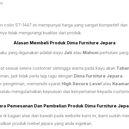
cm
ation color ST-1447 ini mempunyai harga yang sangat kompetitif d
ya tidak mengurangi kualitas dari produk.
Alasan Membeli Produk Dima Furniture Jepara
 baku yang digunakan adalah kayu
Jati
atau
Mahoni
perhutani yang
coat sesuai selera customer sehingga warna pada kayu akan
Taha
n, jadi tidak perlu lagi ragu dengan
Dima Furniture Jepara
.
r pengiriman, memenuhi syarat
High Secure Level
atau
Keaman
 selalu mengutamakan kepuasan dan kenyamanan kepada custome
ara Pemesanan Dan Pembelian Produk Dima Furniture Jepa
ra di bagian atas dan bawah pada website kami ini, kami sudah
kan produk mebel jepara yang anda inginkan.