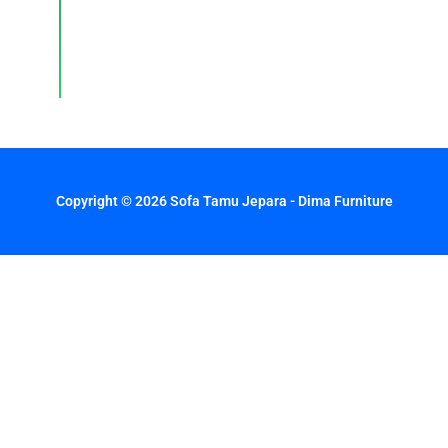
respons
cepat
setiap
hari.
Copyright © 2026 Sofa Tamu Jepara - Dima Furniture