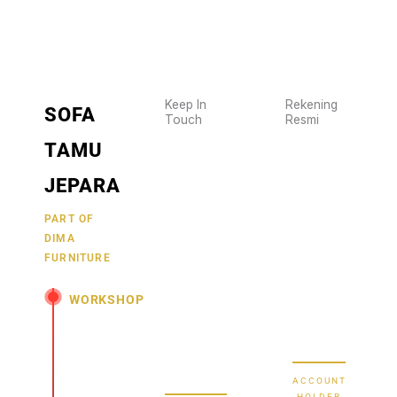
Keep In
Rekening
SOFA
Touch
Resmi
Wujudkan
2470
TAMU
furniture
1470
BCA
impianmu
JEPARA
19
sekarang
juga,
9000030257
PART OF
MANDIRI
DIMA
hubungi
0488790615
BNI
FURNITURE
kami
sekarang
58880101214953
BRI
WORKSHOP
dan
dapatkan
Secure Bank
Jl.
promo
Transfer
Senopati
menarik.
-
ACCOUNT
Mindahan
HOLDER