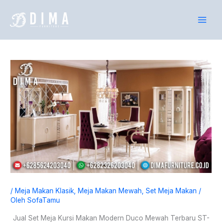
Lewati
P
ke
e
konten
n
c
a
r
i
a
n
u
n
t
u
k
/
Meja Makan Klasik
,
Meja Makan Mewah
,
Set Meja Makan
/
:
Oleh
SofaTamu
Jual Set Meja Kursi Makan Modern Duco Mewah Terbaru ST-