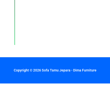
dan
layanan
pelanggan
dengan
respons
cepat
setiap
hari.
Copyright © 2026 Sofa Tamu Jepara - Dima Furniture