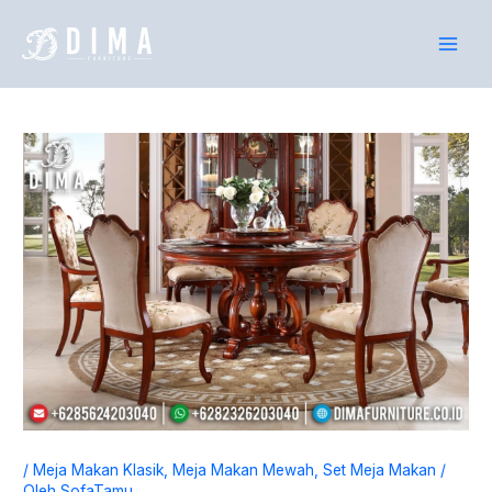
Lewati
P
ke
e
konten
n
c
a
r
i
a
n
u
n
t
u
k
:
/
Meja Makan Klasik
,
Meja Makan Mewah
,
Set Meja Makan
/
Oleh
SofaTamu