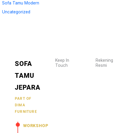
Sofa Tamu Modern
Uncategorized
Keep In
Rekening
SOFA
Touch
Resmi
Wujudkan
2470
TAMU
furniture
1470
BCA
impianmu
JEPARA
19
sekarang
juga,
9000030257
PART OF
MANDIRI
DIMA
hubungi
0488790615
BNI
FURNITURE
kami
sekarang
58880101214953
BRI
WORKSHOP
dan
dapatkan