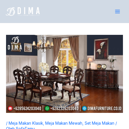
Lewati
P
ke
e
konten
n
c
a
r
i
a
n
u
n
t
u
k
:
/
Meja Makan Klasik
,
Meja Makan Mewah
,
Set Meja Makan
/
Oleh
SofaTamu