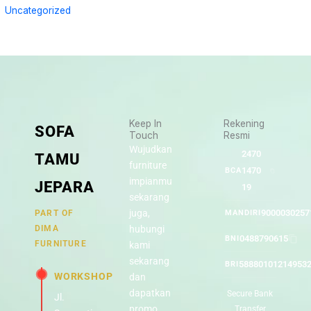
Uncategorized
Keep In
Rekening
SOFA
Touch
Resmi
Wujudkan
2470
TAMU
furniture
1470
BCA
impianmu
JEPARA
19
sekarang
juga,
9000030257
PART OF
MANDIRI
DIMA
hubungi
0488790615
BNI
FURNITURE
kami
sekarang
58880101214953
BRI
WORKSHOP
dan
dapatkan
Secure Bank
Jl.
promo
Transfer