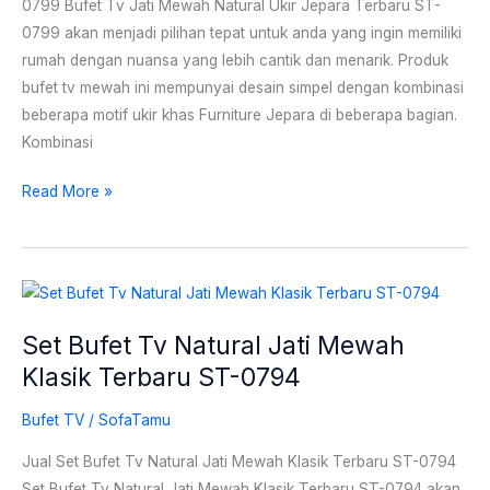
0799 Bufet Tv Jati Mewah Natural Ukir Jepara Terbaru ST-
ST-
0799 akan menjadi pilihan tepat untuk anda yang ingin memiliki
0799
rumah dengan nuansa yang lebih cantik dan menarik. Produk
bufet tv mewah ini mempunyai desain simpel dengan kombinasi
beberapa motif ukir khas Furniture Jepara di beberapa bagian.
Kombinasi
Read More »
Set
Bufet
Set Bufet Tv Natural Jati Mewah
Tv
Klasik Terbaru ST-0794
Natural
Jati
Bufet TV
/
SofaTamu
Mewah
Klasik
Jual Set Bufet Tv Natural Jati Mewah Klasik Terbaru ST-0794
Terbaru
Set Bufet Tv Natural Jati Mewah Klasik Terbaru ST-0794 akan