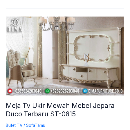
Meja
Tv
Ukir
Mewah
Mebel
Jepara
Duco
Terbaru
ST-
0815
Meja Tv Ukir Mewah Mebel Jepara
Duco Terbaru ST-0815
Bufet TV
/
SofaTamu