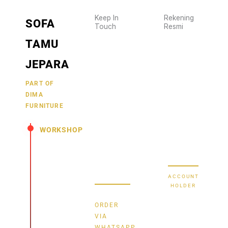
Keep In
Rekening
SOFA
Touch
Resmi
Wujudkan
2470
TAMU
furniture
1470
BCA
impianmu
JEPARA
19
sekarang
juga,
9000030257
PART OF
MANDIRI
DIMA
hubungi
0488790615
BNI
FURNITURE
kami
sekarang
58880101214953
BRI
WORKSHOP
dan
dapatkan
Secure Bank
Jl.
promo
Transfer
Senopati
menarik.
-
ACCOUNT
Mindahan
HOLDER
RT 003
Bayu
RW 003
ORDER
Batealit
Dima
VIA
-
WHATSAPP