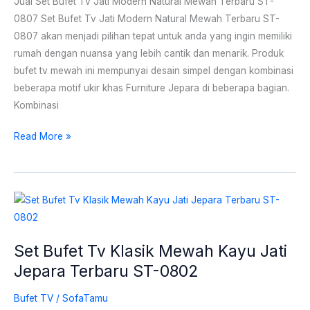
Jual Set Bufet Tv Jati Modern Natural Mewah Terbaru ST-
Terbaru
0807 Set Bufet Tv Jati Modern Natural Mewah Terbaru ST-
ST-
0807 akan menjadi pilihan tepat untuk anda yang ingin memiliki
0807
rumah dengan nuansa yang lebih cantik dan menarik. Produk
bufet tv mewah ini mempunyai desain simpel dengan kombinasi
beberapa motif ukir khas Furniture Jepara di beberapa bagian.
Kombinasi
Read More »
Set
Bufet
Tv
Set Bufet Tv Klasik Mewah Kayu Jati
Klasik
Jepara Terbaru ST-0802
Mewah
Kayu
Bufet TV
/
SofaTamu
Jati