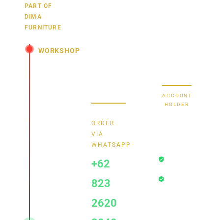
juga,
9000030257
PART OF
MANDIRI
DIMA
hubungi
0488790615
BNI
FURNITURE
kami
sekarang
58880101214953
BRI
WORKSHOP
dan
dapatkan
Secure Bank
Jl.
promo
Transfer
Senopati
menarik.
-
ACCOUNT
Mindahan
HOLDER
RT 003
Bayu
RW 003
ORDER
Batealit
Dima
VIA
-
WHATSAPP
Transaksi
Jepara
+62
Aman
- Jawa
Rekening
Tengah
823
Terverifikasi
Indonesia
• 59461
2620