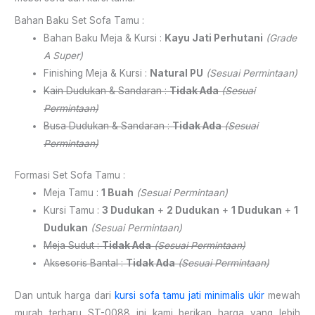
Bahan Baku Set Sofa Tamu :
Bahan Baku Meja & Kursi :
Kayu Jati Perhutani
(Grade
A Super)
Finishing Meja & Kursi :
Natural PU
(Sesuai Permintaan)
Kain Dudukan & Sandaran :
Tidak Ada
(Sesuai
Permintaan)
Busa Dudukan & Sandaran :
Tidak Ada
(Sesuai
Permintaan)
Formasi Set Sofa Tamu :
Meja Tamu :
1 Buah
(Sesuai Permintaan)
Kursi Tamu :
3 Dudukan
+
2 Dudukan
+
1 Dudukan
+
1
Dudukan
(Sesuai Permintaan)
Meja Sudut :
Tidak Ada
(Sesuai Permintaan)
Aksesoris Bantal :
Tidak Ada
(Sesuai Permintaan)
Dan untuk harga dari
kursi sofa tamu jati minimalis ukir
mewah
murah terbaru ST-0088 ini kami berikan harga yang lebih