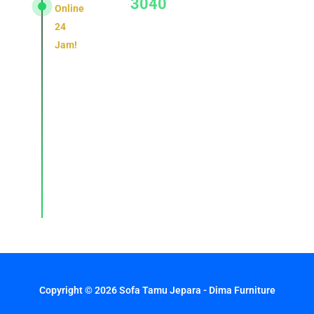
3040
Online
24
Jam!
Konsultasi,
pemesanan,
dan
layanan
pelanggan
dengan
respons
cepat
setiap
hari.
Copyright © 2026 Sofa Tamu Jepara - Dima Furniture