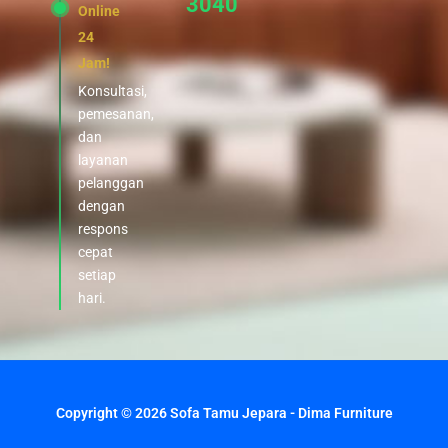
3040
Online
24
Jam!
Konsultasi,
pemesanan,
dan
layanan
pelanggan
dengan
respons
cepat
setiap
hari.
Copyright © 2026 Sofa Tamu Jepara - Dima Furniture