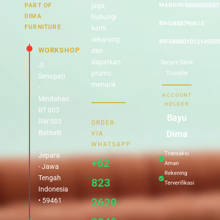
juga,
9000030257
PART OF
MANDIRI
DIMA
hubungi
0488790615
BNI
FURNITURE
kami
sekarang
58880101214953
BRI
WORKSHOP
dan
dapatkan
Secure Bank
Jl.
promo
Transfer
Senopati
menarik.
-
ACCOUNT
Mindahan
HOLDER
RT 003
Bayu
RW 003
ORDER
Batealit
Dima
VIA
-
WHATSAPP
Transaksi
Jepara
+62
Aman
- Jawa
Rekening
Tengah
823
Terverifikasi
Indonesia
• 59461
2620