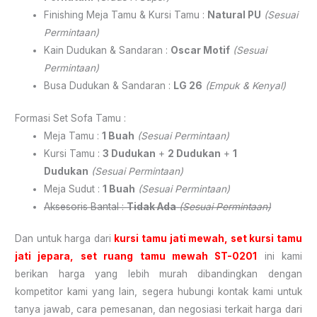
Finishing Meja Tamu & Kursi Tamu :
Natural PU
(Sesuai
Permintaan)
Kain Dudukan & Sandaran :
Oscar Motif
(Sesuai
Permintaan)
Busa Dudukan & Sandaran :
LG 26
(Empuk & Kenyal)
Formasi Set Sofa Tamu :
Meja Tamu :
1 Buah
(Sesuai Permintaan)
Kursi Tamu :
3 Dudukan
+
2 Dudukan
+
1
Dudukan
(Sesuai Permintaan)
Meja Sudut :
1 Buah
(Sesuai Permintaan)
Aksesoris Bantal :
Tidak Ada
(Sesuai Permintaan)
Dan untuk harga dari
kursi tamu jati mewah, set kursi tamu
jati jepara, set ruang tamu mewah ST-0201
ini kami
berikan harga yang lebih murah dibandingkan dengan
kompetitor kami yang lain, segera hubungi kontak kami untuk
tanya jawab, cara pemesanan, dan negosiasi terkait harga dari