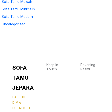
Sofa Tamu Mewah
Sofa Tamu Minimalis
Sofa Tamu Modern
Uncategorized
Keep In
Rekening
SOFA
Touch
Resmi
Wujudkan
2470
TAMU
furniture
1470
BCA
impianmu
JEPARA
19
sekarang
juga,
9000030257
PART OF
MANDIRI
DIMA
hubungi
0488790615
BNI
FURNITURE
kami