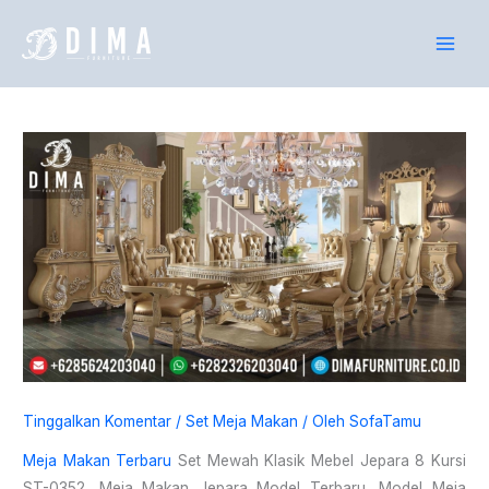
Lewati
P
ke
e
konten
n
c
a
r
i
a
n
u
n
t
u
k
Tinggalkan Komentar
/
Set Meja Makan
/ Oleh
SofaTamu
:
Meja Makan Terbaru
Set Mewah Klasik Mebel Jepara 8 Kursi
ST-0352, Meja Makan Jepara Model Terbaru, Model Meja