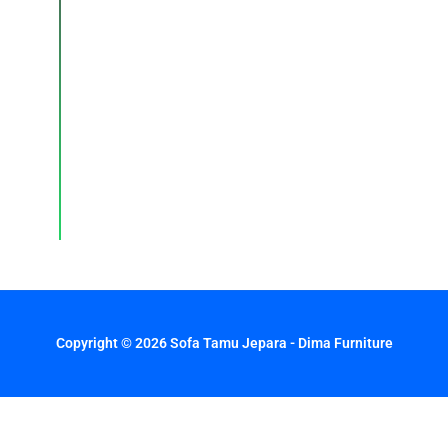
Konsultasi,
pemesanan,
dan
layanan
pelanggan
dengan
respons
cepat
setiap
hari.
Copyright © 2026 Sofa Tamu Jepara - Dima Furniture