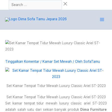
Lewati
Search
P
ke
…
e
konten
n
c
a
r
i
a
n
Tinggalkan Komentar
/
Kamar Set Mewah
/ Oleh
SofaTamu
u
n
t
u
Set Kamar Tempat Tidur Mewah Luxury Classic Ariel ST-2023
k
Set Kamar Tempat Tidur Mewah Luxury Classic Ariel ST-2023
:
Set kamar tempat tidur mewah luxury classic ariel ST-2023
adalah salah satu dari sekian banyak produk
Dima Furniture