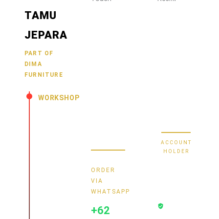
Wujudkan
2470
TAMU
furniture
1470
BCA
impianmu
JEPARA
19
sekarang
juga,
9000030257
PART OF
MANDIRI
DIMA
hubungi
0488790615
BNI
FURNITURE
kami
sekarang
58880101214953
BRI
WORKSHOP
dan
dapatkan
Secure Bank
Jl.
promo
Transfer
Senopati
menarik.
-
ACCOUNT
Mindahan
HOLDER
RT 003
Bayu
RW 003
ORDER
Batealit
Dima
VIA
-
WHATSAPP
Transaksi
Jepara
+62
Aman
- Jawa