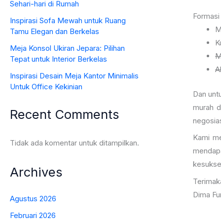
Sehari-hari di Rumah
Formasi
Inspirasi Sofa Mewah untuk Ruang
M
Tamu Elegan dan Berkelas
K
Meja Konsol Ukiran Jepara: Pilihan
M
Tepat untuk Interior Berkelas
A
Inspirasi Desain Meja Kantor Minimalis
Untuk Office Kekinian
Dan unt
murah d
Recent Comments
negosias
Kami me
Tidak ada komentar untuk ditampilkan.
mendapa
kesukse
Archives
Terimak
Dima Fur
Agustus 2026
Februari 2026