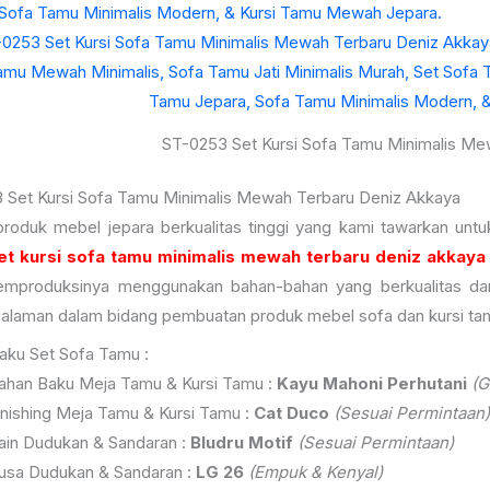
 Sofa Tamu Minimalis Modern, & Kursi Tamu Mewah Jepara.
ST-0253 Set Kursi Sofa Tamu Minimalis Me
 Set Kursi Sofa Tamu Minimalis Mewah Terbaru Deniz Akkaya
produk mebel jepara berkualitas tinggi yang kami tawarkan unt
et kursi sofa tamu minimalis mewah terbaru deniz akkaya
mproduksinya menggunakan bahan-bahan yang berkualitas dan
alaman dalam bidang pembuatan produk mebel sofa dan kursi ta
aku Set Sofa Tamu :
ahan Baku Meja Tamu & Kursi Tamu :
Kayu Mahoni Perhutani
(G
inishing Meja Tamu & Kursi Tamu :
Cat Duco
(Sesuai Permintaan)
ain Dudukan & Sandaran :
Bludru Motif
(Sesuai Permintaan)
usa Dudukan & Sandaran :
LG 26
(Empuk & Kenyal)