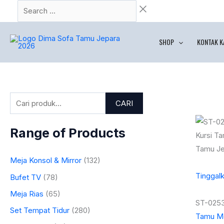
Lewati
Search
P
ke
…
e
konten
n
SHOP
KONTAK K
c
a
r
i
CARI
a
n
Range of Products
u
n
Meja Konsol & Mirror
(132)
t
Tinggal
Bufet TV
(78)
u
Meja Rias
(65)
k
ST-025
Set Tempat Tidur
(280)
Tamu Me
: