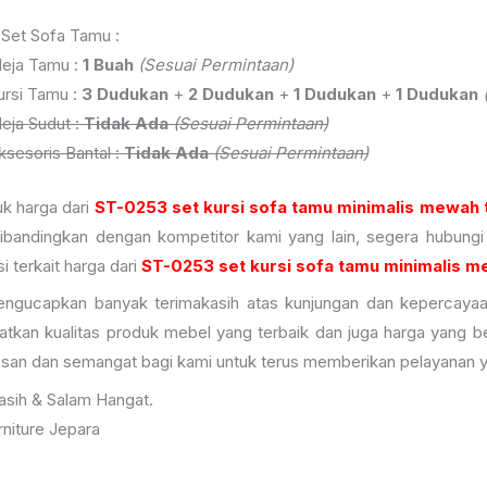
 Set Sofa Tamu :
eja Tamu :
1 Buah
(Sesuai Permintaan)
ursi Tamu :
3 Dudukan
+
2 Dudukan
+
1 Dudukan
+
1 Dudukan
eja Sudut :
Tidak Ada
(Sesuai Permintaan)
ksesoris Bantal :
Tidak Ada
(Sesuai Permintaan)
uk harga dari
ST-0253 set kursi sofa tamu minimalis mewah 
ibandingkan dengan kompetitor kami yang lain, segera hubungi
i terkait harga dari
ST-0253 set kursi sofa tamu minimalis m
ngucapkan banyak terimakasih atas kunjungan dan kepercayaa
tkan kualitas produk mebel yang terbaik dan juga harga yang b
san dan semangat bagi kami untuk terus memberikan pelayanan 
asih & Salam Hangat.
niture Jepara