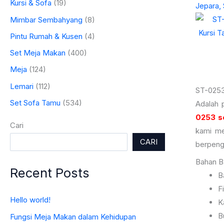
Kursi & Sofa
(19)
Jepara,
Mimbar Sembahyang
(8)
Pintu Rumah & Kusen
(4)
Set Meja Makan
(400)
Meja
(124)
Lemari
(112)
ST-0253
Set Sofa Tamu
(534)
Adalah 
0253 s
Cari
kami me
CARI
berpeng
Bahan B
Recent Posts
B
F
Hello world!
K
B
Fungsi Meja Makan dalam Kehidupan