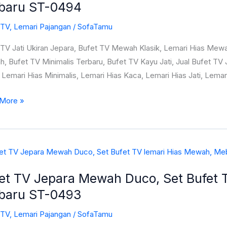
baru ST-0494
a,
 TV
,
Lemari Pajangan
/
SofaTamu
 TV Jati Ukiran Jepara, Bufet TV Mewah Klasik, Lemari Hias Mewa
h
 Bufet TV Minimalis Terbaru, Bufet TV Kayu Jati, Jual Bufet TV J
,
Lemari Hias Minimalis, Lemari Hias Kaca, Lemari Hias Jati, Lemar
i
More »
h
ru
et TV Jepara Mewah Duco, Set Bufet 
a
baru ST-0493
h
 TV
,
Lemari Pajangan
/
SofaTamu