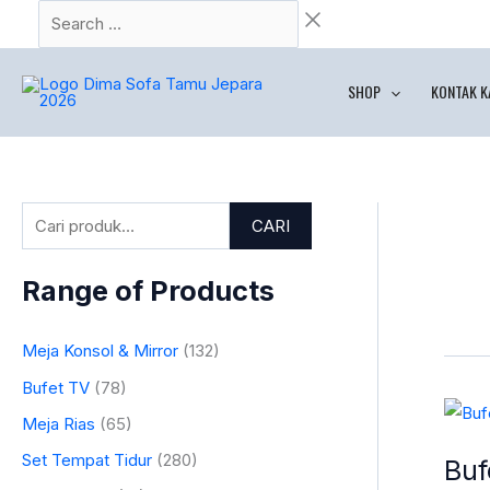
Lewati
Search
P
ke
…
e
konten
n
SHOP
KONTAK K
c
a
r
i
CARI
a
n
Range of Products
u
n
Meja Konsol & Mirror
(132)
t
Bufet TV
(78)
u
Bufet
Meja Rias
(65)
TV
k
Set Tempat Tidur
(280)
Buf
Jati
: