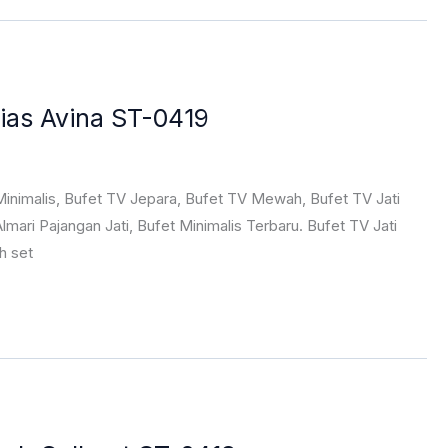
ias Avina ST-0419
inimalis, Bufet TV Jepara, Bufet TV Mewah, Bufet TV Jati
Almari Pajangan Jati, Bufet Minimalis Terbaru. Bufet TV Jati
h set