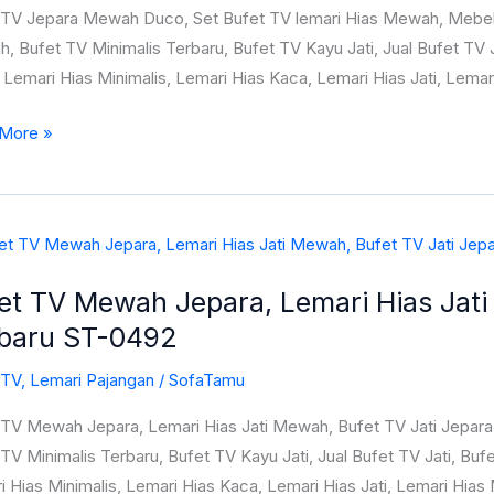
 TV Jepara Mewah Duco, Set Bufet TV lemari Hias Mewah, Mebel 
 Bufet TV Minimalis Terbaru, Bufet TV Kayu Jati, Jual Bufet TV J
Lemari Hias Minimalis, Lemari Hias Kaca, Lemari Hias Jati, Lemar
h,
More »
l
a
ru
et TV Mewah Jepara, Lemari Hias Jati
h
baru ST-0492
a,
i
 TV
,
Lemari Pajangan
/
SofaTamu
 TV Mewah Jepara, Lemari Hias Jati Mewah, Bufet TV Jati Jepara
h,
TV Minimalis Terbaru, Bufet TV Kayu Jati, Jual Bufet TV Jati, Bu
 Hias Minimalis, Lemari Hias Kaca, Lemari Hias Jati, Lemari Hias 