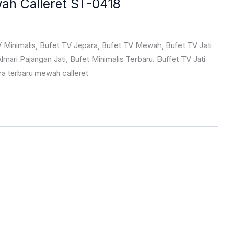
wah Calleret ST-0418
V Minimalis, Bufet TV Jepara, Bufet TV Mewah, Bufet TV Jati
Almari Pajangan Jati, Bufet Minimalis Terbaru. Buffet TV Jati
ara terbaru mewah calleret