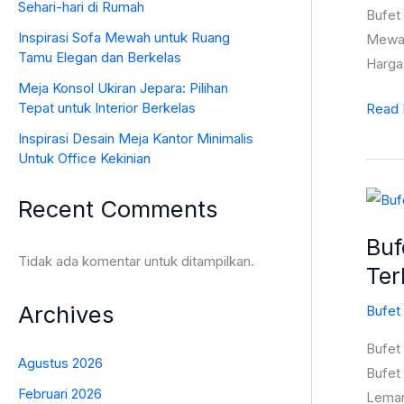
Sehari-hari di Rumah
Bufet
Bufet
TV
Inspirasi Sofa Mewah untuk Ruang
Mewah,
Tamu Elegan dan Berkelas
lemari
Harga 
Hias
Meja Konsol Ukiran Jepara: Pilihan
Mewa
Tepat untuk Interior Berkelas
Read 
Mebe
Inspirasi Desain Meja Kantor Minimalis
Jepar
Untuk Office Kekinian
Terba
Bufet
Recent Comments
ST-
TV
0493
Buf
Mewa
Tidak ada komentar untuk ditampilkan.
Ter
Jepar
Lemar
Archives
Bufet
Hias
Jati
Bufet
Agustus 2026
Mewa
Bufet 
Bufet
Februari 2026
Lemari