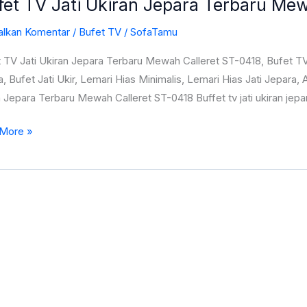
fet TV Jati Ukiran Jepara Terbaru Me
alkan Komentar
/
Bufet TV
/
SofaTamu
a
ru
t TV Jati Ukiran Jepara Terbaru Mewah Calleret ST-0418, Bufet T
h
, Bufet Jati Ukir, Lemari Hias Minimalis, Lemari Hias Jati Jepara, 
et
 Jepara Terbaru Mewah Calleret ST-0418 Buffet tv jati ukiran jep
More »