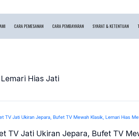
AMI
CARA PEMESANAN
CARA PEMBAYARAN
SYARAT & KETENTUAN
Lemari Hias Jati
et TV Jati Ukiran Jepara, Bufet TV M