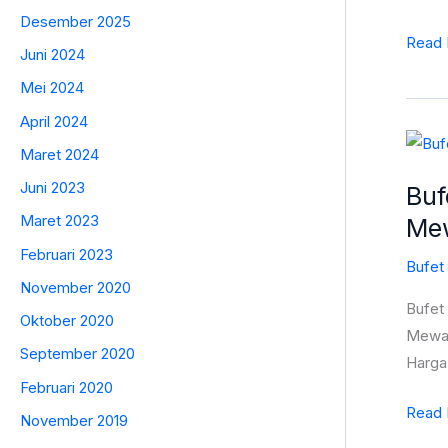
TV
Desember 2025
Jati
Read 
Juni 2024
Jepar
Mei 2024
Terba
April 2024
ST-
Bufet
0492
Maret 2024
TV
Juni 2023
Buf
Mewa
Maret 2023
Me
Raffle
Lemar
Februari 2023
Bufet
Hias
November 2020
Jati
Bufet
Oktober 2020
Ukiran
Mewah,
September 2020
Terbar
Harga 
Bufet
Februari 2020
TV
Read 
November 2019
Jepar