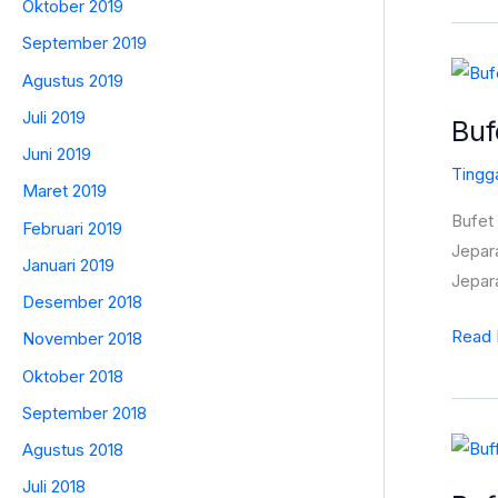
Oktober 2019
Mewa
September 2019
ST-
Bufet
0491
Agustus 2019
TV
Juli 2019
Buf
Jati
Juni 2019
Jepar
Tingg
Mewa
Maret 2019
Set
Bufet
Februari 2019
Lemar
Jepara
Januari 2019
Hias
Jepar
Desember 2018
Avina
Read 
November 2018
ST-
0419
Oktober 2018
September 2018
Buffet
Agustus 2018
TV
Juli 2018