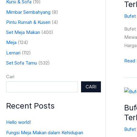
Kursi & Sofa
(19)
Ter
Ukiran
Jepar
Mimbar Sembahyang
(8)
Bufet
Bufet
Pintu Rumah & Kusen
(4)
TV
Bufet
Set Meja Makan
(400)
Mewa
Mewah,
Meja
(124)
Klasik
Harga 
Lemar
Lemari
(112)
Hias
Read 
Set Sofa Tamu
(532)
Mewa
Cari
Terba
ST-
CARI
Bufet
0494
TV
Recent Posts
Buf
Jepar
Ter
Mewa
Hello world!
Duco,
Bufet
Set
Fungsi Meja Makan dalam Kehidupan