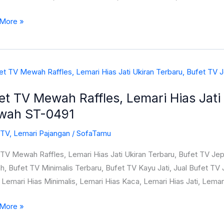
More »
a
ru
et TV Mewah Raffles, Lemari Hias Jati
h
wah ST-0491
s,
i
 TV
,
Lemari Pajangan
/
SofaTamu
 TV Mewah Raffles, Lemari Hias Jati Ukiran Terbaru, Bufet TV Je
 Bufet TV Minimalis Terbaru, Bufet TV Kayu Jati, Jual Bufet TV J
u,
Lemari Hias Minimalis, Lemari Hias Kaca, Lemari Hias Jati, Lemar
More »
a