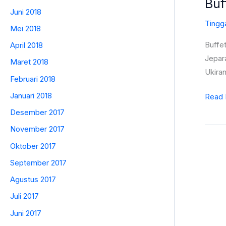
Buf
Jati
Juni 2018
Ukiran
Tingg
Mei 2018
Jepar
Terba
Buffe
April 2018
Mewa
Jepara
Maret 2018
Caller
Ukiran
Februari 2018
ST-
Januari 2018
Read 
0418
Desember 2017
November 2017
Oktober 2017
September 2017
Agustus 2017
Juli 2017
Juni 2017