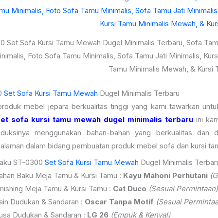
0 Set Sofa Kursi Tamu Mewah Dugel Minimalis Terbaru, Sofa Tam
imalis, Foto Sofa Tamu Minimalis, Sofa Tamu Jati Minimalis, Kursi
Tamu Minimalis Mewah, & Kursi 
0
Set Sofa Kursi Tamu Mewah
Dugel Minimalis Terbaru
produk mebel jepara berkualitas tinggi yang kami tawarkan unt
et sofa kursi tamu mewah dugel minimalis terbaru
ini kam
duksinya menggunakan bahan-bahan yang berkualitas dan d
alaman dalam bidang pembuatan produk mebel sofa dan kursi ta
Baku ST-0300
Set Sofa Kursi Tamu Mewah
Dugel Minimalis Terbaru
ahan Baku Meja Tamu & Kursi Tamu :
Kayu Mahoni Perhutani
(G
inishing Meja Tamu & Kursi Tamu :
Cat Duco
(Sesuai Permintaan)
ain Dudukan & Sandaran :
Oscar Tanpa Motif
(Sesuai Permintaa
usa Dudukan & Sandaran :
LG 26
(Empuk & Kenyal)