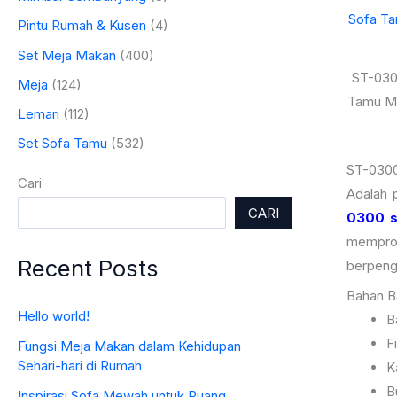
Pintu Rumah & Kusen
(4)
Set Meja Makan
(400)
ST-030
Meja
(124)
Tamu Min
Lemari
(112)
Set Sofa Tamu
(532)
ST-030
Cari
Adalah 
CARI
0300 s
mempro
Recent Posts
berpeng
Bahan 
Hello world!
B
F
Fungsi Meja Makan dalam Kehidupan
Sehari-hari di Rumah
K
B
Inspirasi Sofa Mewah untuk Ruang