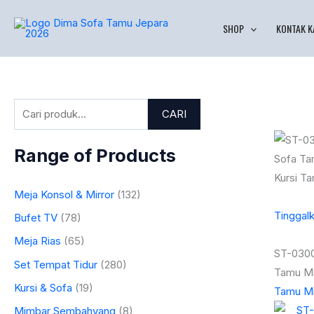
Lewati
P
SHOP
KONTAK K
ke
e
konten
n
c
a
CARI
r
i
Range of Products
a
n
Meja Konsol & Mirror
(132)
u
Tinggal
Bufet TV
(78)
n
t
Meja Rias
(65)
ST-030
u
Set Tempat Tidur
(280)
Tamu Min
k
Kursi & Sofa
(19)
Tamu Mi
:
Mimbar Sembahyang
(8)