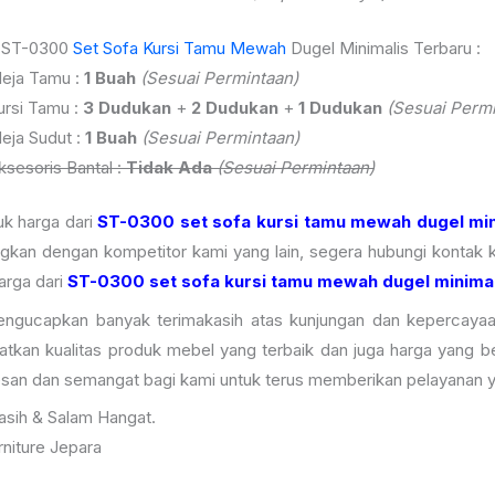
i ST-0300
Set Sofa Kursi Tamu Mewah
Dugel Minimalis Terbaru :
eja Tamu :
1 Buah
(Sesuai Permintaan)
ursi Tamu :
3 Dudukan
+
2 Dudukan
+
1 Dudukan
(Sesuai Permi
eja Sudut :
1 Buah
(Sesuai Permintaan)
ksesoris Bantal :
Tidak Ada
(Sesuai Permintaan)
uk harga dari
ST-0300 set sofa kursi tamu mewah dugel min
ngkan dengan kompetitor kami yang lain, segera hubungi kontak 
harga dari
ST-0300 set sofa kursi tamu mewah dugel minimal
ngucapkan banyak terimakasih atas kunjungan dan kepercayaa
tkan kualitas produk mebel yang terbaik dan juga harga yang b
san dan semangat bagi kami untuk terus memberikan pelayanan 
asih & Salam Hangat.
niture Jepara