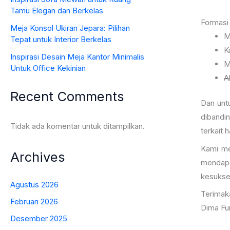
Tamu Elegan dan Berkelas
Formas
Meja Konsol Ukiran Jepara: Pilihan
M
Tepat untuk Interior Berkelas
K
Inspirasi Desain Meja Kantor Minimalis
M
Untuk Office Kekinian
A
Recent Comments
Dan unt
dibandi
Tidak ada komentar untuk ditampilkan.
terkait 
Kami me
Archives
mendapa
kesukse
Agustus 2026
Terimak
Februari 2026
Dima Fur
Desember 2025