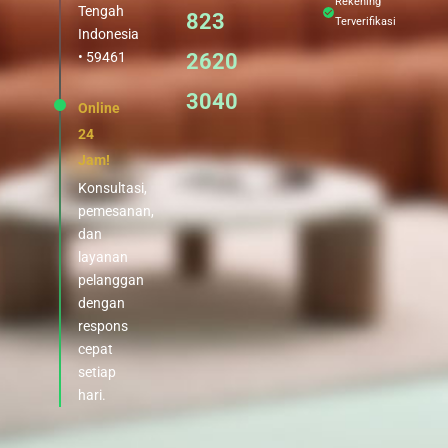
Rekening
Tengah
823
Terverifikasi
Indonesia
• 59461
2620
3040
Online
24
Jam!
Konsultasi,
pemesanan,
dan
layanan
pelanggan
dengan
respons
cepat
setiap
hari.