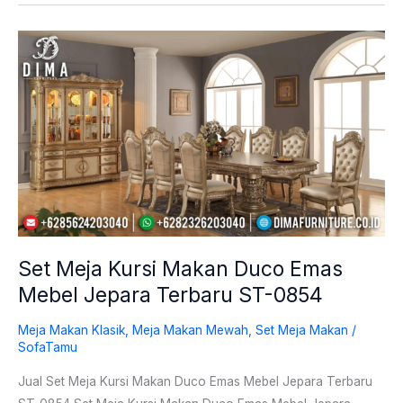
Set
Meja
Kursi
Makan
Duco
Emas
Mebel
Jepara
Terbaru
ST-
Set Meja Kursi Makan Duco Emas
0854
Mebel Jepara Terbaru ST-0854
Meja Makan Klasik
,
Meja Makan Mewah
,
Set Meja Makan
/
SofaTamu
Jual Set Meja Kursi Makan Duco Emas Mebel Jepara Terbaru