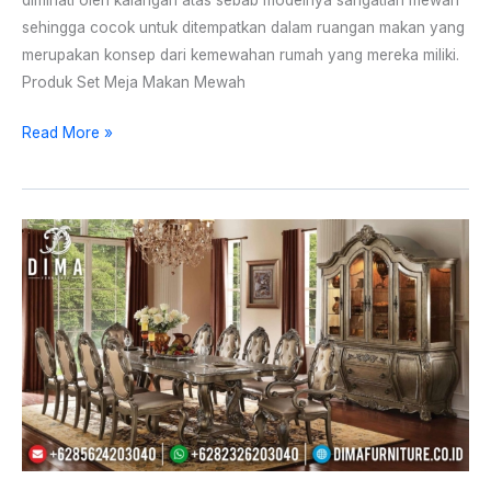
diminati oleh kalangan atas sebab modelnya sangatlah mewah
sehingga cocok untuk ditempatkan dalam ruangan makan yang
merupakan konsep dari kemewahan rumah yang mereka miliki.
Produk Set Meja Makan Mewah
Read More »
Set
Meja
Makan
Klasik
Unik
Duco
Mewah
Terbaru
ST-
0844