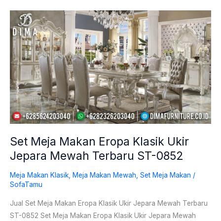
Set
Meja
Makan
Eropa
Klasik
Ukir
Jepara
Mewah
Terbaru
ST-
Set Meja Makan Eropa Klasik Ukir
0852
Jepara Mewah Terbaru ST-0852
Meja Makan Klasik
,
Meja Makan Mewah
,
Set Meja Makan
/
SofaTamu
Jual Set Meja Makan Eropa Klasik Ukir Jepara Mewah Terbaru
ST-0852 Set Meja Makan Eropa Klasik Ukir Jepara Mewah