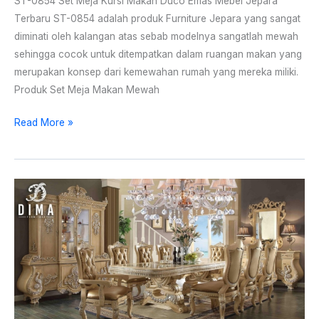
ST-0854 Set Meja Kursi Makan Duco Emas Mebel Jepara
Terbaru ST-0854 adalah produk Furniture Jepara yang sangat
diminati oleh kalangan atas sebab modelnya sangatlah mewah
sehingga cocok untuk ditempatkan dalam ruangan makan yang
merupakan konsep dari kemewahan rumah yang mereka miliki.
Produk Set Meja Makan Mewah
Read More »
Set
Meja
Makan
Eropa
Klasik
Ukir
Mewah
Terbaru