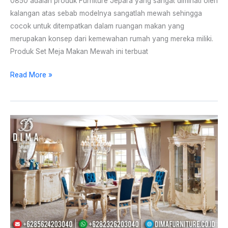
0850 adalah produk Furniture Jepara yang sangat diminati oleh
kalangan atas sebab modelnya sangatlah mewah sehingga
cocok untuk ditempatkan dalam ruangan makan yang
merupakan konsep dari kemewahan rumah yang mereka miliki.
Produk Set Meja Makan Mewah ini terbuat
Read More »
Set
Meja
Makan
Ukir
Jepara
Klasik
Mewah
Terbaru
ST-