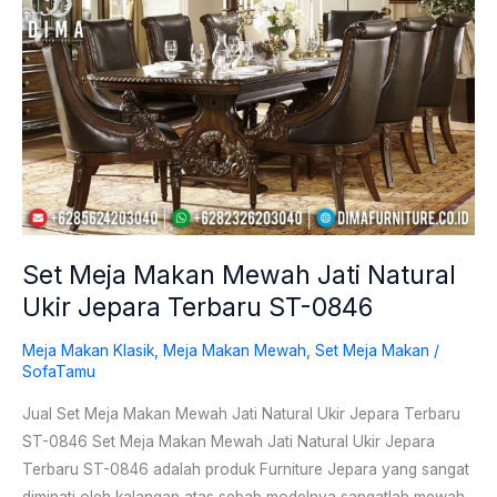
Meja
Makan
Mewah
Jati
Natural
Ukir
Jepara
Terbaru
ST-
Set Meja Makan Mewah Jati Natural
0846
Ukir Jepara Terbaru ST-0846
Meja Makan Klasik
,
Meja Makan Mewah
,
Set Meja Makan
/
SofaTamu
Jual Set Meja Makan Mewah Jati Natural Ukir Jepara Terbaru
ST-0846 Set Meja Makan Mewah Jati Natural Ukir Jepara
Terbaru ST-0846 adalah produk Furniture Jepara yang sangat