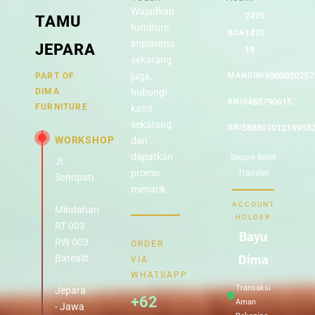
Wujudkan
2470
TAMU
furniture
1470
BCA
impianmu
JEPARA
19
sekarang
juga,
9000030257
PART OF
MANDIRI
DIMA
hubungi
0488790615
BNI
FURNITURE
kami
sekarang
58880101214953
BRI
WORKSHOP
dan
dapatkan
Secure Bank
Jl.
promo
Transfer
Senopati
menarik.
-
ACCOUNT
Mindahan
HOLDER
RT 003
Bayu
RW 003
ORDER
Batealit
Dima
VIA
-
WHATSAPP
Transaksi
Jepara
+62
Aman
- Jawa