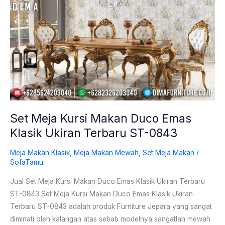
Meja
Kursi
Makan
Duco
Emas
Klasik
Ukiran
Terbaru
ST-
Set Meja Kursi Makan Duco Emas
0843
Klasik Ukiran Terbaru ST-0843
Meja Makan Klasik
,
Meja Makan Mewah
,
Set Meja Makan
/
SofaTamu
Jual Set Meja Kursi Makan Duco Emas Klasik Ukiran Terbaru
ST-0843 Set Meja Kursi Makan Duco Emas Klasik Ukiran
Terbaru ST-0843 adalah produk Furniture Jepara yang sangat
diminati oleh kalangan atas sebab modelnya sangatlah mewah